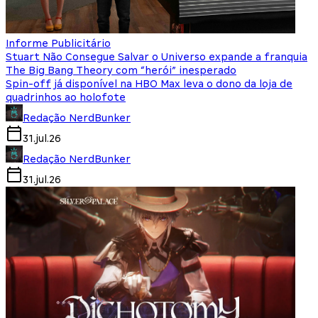
Informe Publicitário
Stuart Não Consegue Salvar o Universo expande a franquia
The Big Bang Theory com “herói” inesperado
Spin-off já disponível na HBO Max leva o dono da loja de
quadrinhos ao holofote
Redação NerdBunker
31.jul.26
Redação NerdBunker
31.jul.26