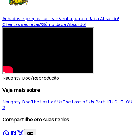
Achados e preços surreais
Venha para o Jabá Absurdo!
Ofertas secretas?
Só no Jabá Absurdo!
Naughty Dog/Reprodução
Veja mais sobre
Naughty Dog
The Last of Us
The Last of Us Part II
TLOU
TLOU
2
Compartilhe em suas redes