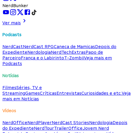
NerdBunker
Ver mais
Podcasts
NerdCast
NerdCast RPG
Caneca de Mamicas
Depois do
Expediente
Nerdologia
NerdTech
Extras
Papo de
Parceiro
França e o Labirinto
T-Zombii
Veja mais em
Podcasts
Notícias
Filmes
Séries, TV e
Streaming
Games
Críticas
Entrevistas
Curiosidades e etc.
Veja
mais em Notícias
Vídeos
NerdOffice
NerdPlayer
NerdCast Stories
Nerdologia
Depois
do Expediente
NerdTour
TrailerOffice
Jovem Nerd