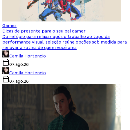
Games
Dicas de presente para o seu pai gamer
Do refúgio para relaxar após o trabalho ao topo da
performance visual, seleção reúne opções sob medida para
renovar a rotina de quem você ama
Camila Hortencio
07.ago.26
Camila Hortencio
07.ago.26