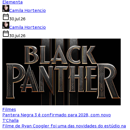
Elementa
Camila Hortencio
30.jul.26
Camila Hortencio
30.jul.26
Filmes
Pantera Negra 3 é confirmado para 2028, com novo
T'Challa
Filme de Ryan Coogler foi uma das novidades do estúdio na