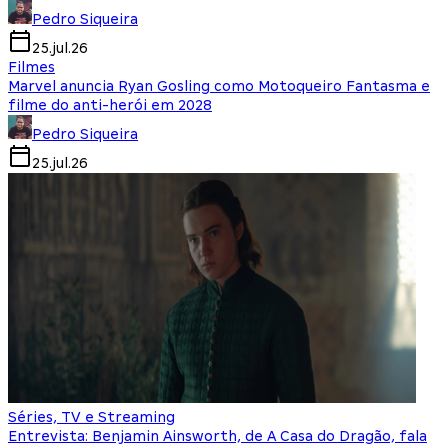
Pedro Siqueira
25.jul.26
Filmes
Marvel anuncia Ryan Gosling como Motoqueiro Fantasma e
filme do anti-herói em 2028
Pedro Siqueira
25.jul.26
Séries, TV e Streaming
Entrevista: Benjamin Ainsworth, de A Casa do Dragão, fala