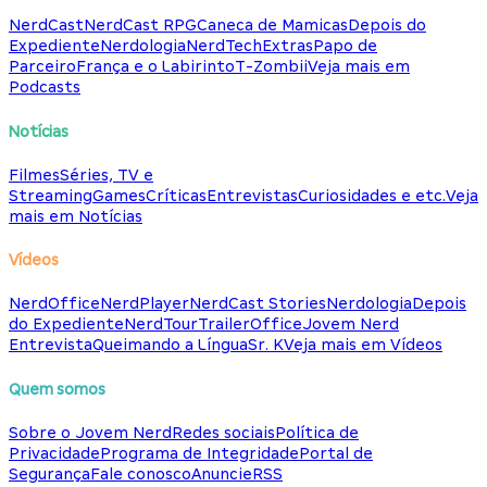
NerdCast
NerdCast RPG
Caneca de Mamicas
Depois do
Expediente
Nerdologia
NerdTech
Extras
Papo de
Parceiro
França e o Labirinto
T-Zombii
Veja mais em
Podcasts
Notícias
Filmes
Séries, TV e
Streaming
Games
Críticas
Entrevistas
Curiosidades e etc.
Veja
mais em Notícias
Vídeos
NerdOffice
NerdPlayer
NerdCast Stories
Nerdologia
Depois
do Expediente
NerdTour
TrailerOffice
Jovem Nerd
Entrevista
Queimando a Língua
Sr. K
Veja mais em Vídeos
Quem somos
Sobre o Jovem Nerd
Redes sociais
Política de
Privacidade
Programa de Integridade
Portal de
Segurança
Fale conosco
Anuncie
RSS