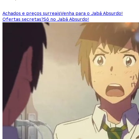
Achados e preços surreais
Venha para o Jabá Absurdo!
Ofertas secretas?
Só no Jabá Absurdo!