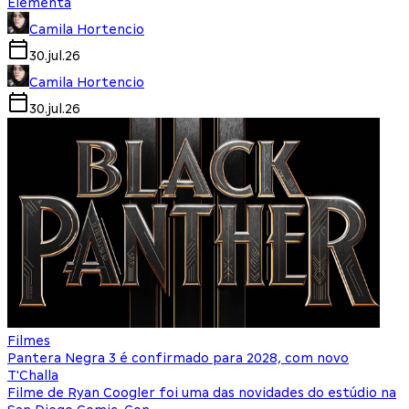
Elementa
Camila Hortencio
30.jul.26
Camila Hortencio
30.jul.26
Filmes
Pantera Negra 3 é confirmado para 2028, com novo
T'Challa
Filme de Ryan Coogler foi uma das novidades do estúdio na