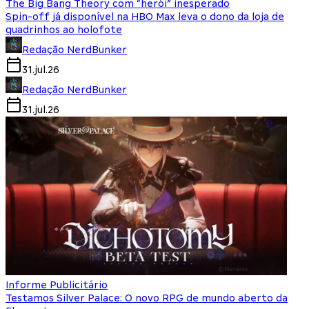
The Big Bang Theory com “herói” inesperado
Spin-off já disponível na HBO Max leva o dono da loja de
quadrinhos ao holofote
Redação NerdBunker
31.jul.26
Redação NerdBunker
31.jul.26
Informe Publicitário
Testamos Silver Palace: O novo RPG de mundo aberto da