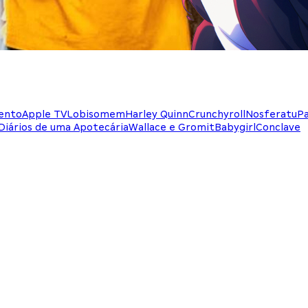
bento
Apple TV
Lobisomem
Harley Quinn
Crunchyroll
Nosferatu
P
Diários de uma Apotecária
Wallace e Gromit
Babygirl
Conclave