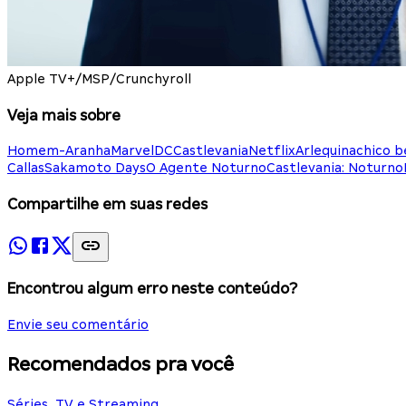
Apple TV+/MSP/Crunchyroll
Veja mais sobre
Homem-Aranha
Marvel
DC
Castlevania
Netflix
Arlequina
chico 
Callas
Sakamoto Days
O Agente Noturno
Castlevania: Noturno
Compartilhe em suas redes
Encontrou algum erro neste conteúdo?
Envie seu comentário
Recomendados pra você
Séries, TV e Streaming