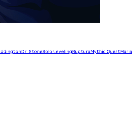
addington
Dr. Stone
Solo Leveling
Ruptura
Mythic Quest
Maria