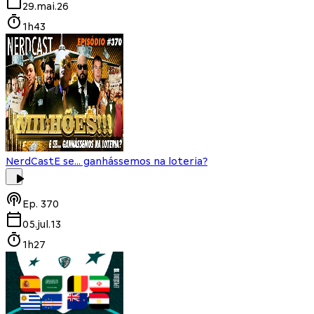
29.mai.26
1h43
NerdCast
E se... ganhássemos na loteria?
Ep.
370
05.jul.13
1h27