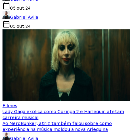
05.out.24
Gabriel Avila
05.out.24
Filmes
Lady Gaga explica como Coringa 2 e Harlequin afetam
carreira musical
Ao NerdBunker, atriz também falou sobre como
experiência na música moldou a nova Arlequina
Gabriel Avila