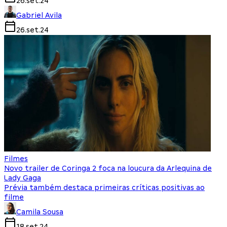
26.set.24
Gabriel Avila
26.set.24
Filmes
Novo trailer de Coringa 2 foca na loucura da Arlequina de
Lady Gaga
Prévia também destaca primeiras críticas positivas ao
filme
Camila Sousa
18.set.24