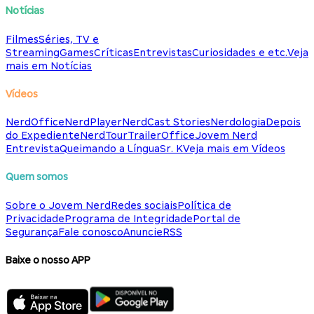
Notícias
Filmes
Séries, TV e
Streaming
Games
Críticas
Entrevistas
Curiosidades e etc.
Veja
mais em Notícias
Vídeos
NerdOffice
NerdPlayer
NerdCast Stories
Nerdologia
Depois
do Expediente
NerdTour
TrailerOffice
Jovem Nerd
Entrevista
Queimando a Língua
Sr. K
Veja mais em Vídeos
Quem somos
Sobre o Jovem Nerd
Redes sociais
Política de
Privacidade
Programa de Integridade
Portal de
Segurança
Fale conosco
Anuncie
RSS
Baixe o nosso APP