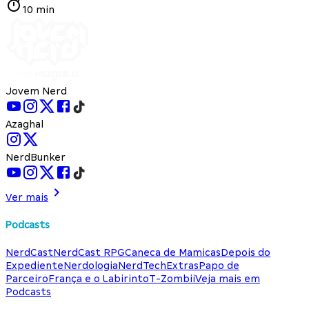
10 min
Jovem Nerd
Azaghal
NerdBunker
Ver mais
Podcasts
NerdCast
NerdCast RPG
Caneca de Mamicas
Depois do
Expediente
Nerdologia
NerdTech
Extras
Papo de
Parceiro
França e o Labirinto
T-Zombii
Veja mais em
Podcasts