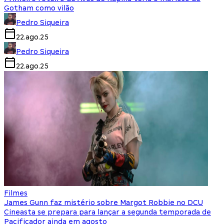
Gotham como vilão
Pedro Siqueira
22.ago.25
Pedro Siqueira
22.ago.25
Filmes
James Gunn faz mistério sobre Margot Robbie no DCU
Cineasta se prepara para lançar a segunda temporada de
Pacificador ainda em agosto