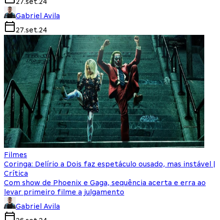
27.set.24
Gabriel Avila
27.set.24
Filmes
Coringa: Delírio a Dois faz espetáculo ousado, mas instável |
Crítica
Com show de Phoenix e Gaga, sequência acerta e erra ao
levar primeiro filme a julgamento
Gabriel Avila