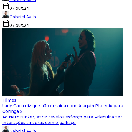
07.out.24
Gabriel Avila
07.out.24
Filmes
Lady Gaga diz que não ensaiou com Joaquin Phoenix para
Coringa 2
Ao NerdBunker, atriz revelou esforço para Arlequina ter
interações sinceras com o palhaço
Gabriel Avila