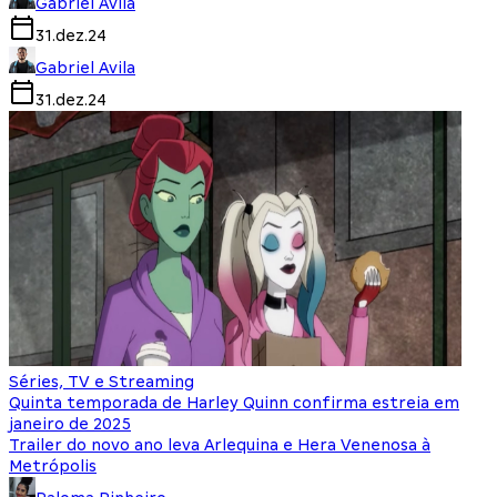
Gabriel Avila
31.dez.24
Gabriel Avila
31.dez.24
Séries, TV e Streaming
Quinta temporada de Harley Quinn confirma estreia em
janeiro de 2025
Trailer do novo ano leva Arlequina e Hera Venenosa à
Metrópolis