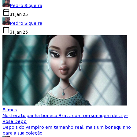
Pedro Siqueira
31.jan.25
Pedro Siqueira
31.jan.25
Filmes
Nosferatu ganha boneca Bratz com personagem de Lily-
Rose Depp
Depois do vampiro em tamanho real, mais um bonequinho
para a sua coleção