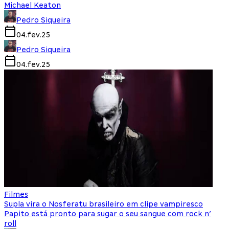
Michael Keaton
Pedro Siqueira
04.fev.25
Pedro Siqueira
04.fev.25
Filmes
Supla vira o Nosferatu brasileiro em clipe vampiresco
Papito está pronto para sugar o seu sangue com rock n’
roll