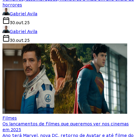
horrores
Gabriel Avila
30.out.25
Gabriel Avila
30.out.25
Filmes
Os lançamentos de filmes que queremos ver nos cinemas
em 2025
Ano terá Marvel, nova DC, retorno de Avatar e até filme do