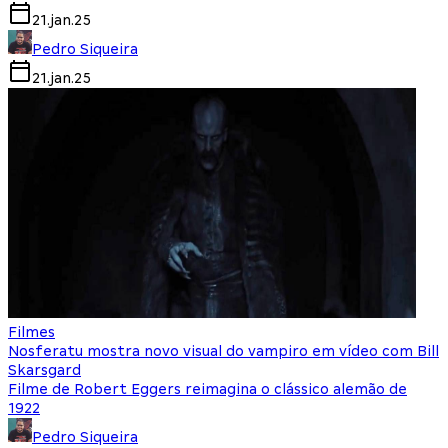
21.jan.25
Pedro Siqueira
21.jan.25
Filmes
Nosferatu mostra novo visual do vampiro em vídeo com Bill
Skarsgard
Filme de Robert Eggers reimagina o clássico alemão de
1922
Pedro Siqueira