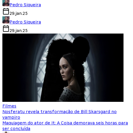
Pedro Siqueira
29.jan.25
Pedro Siqueira
29.jan.25
Filmes
Nosferatu revela transformação de Bill Skarsgard no
vampiro
Maquiagem do ator de It: A Coisa demorava seis horas para
ser concluída