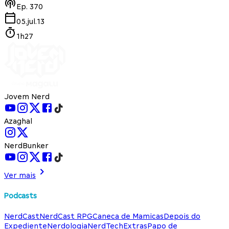
Ep.
370
05.jul.13
1h27
Jovem Nerd
Azaghal
NerdBunker
Ver mais
Podcasts
NerdCast
NerdCast RPG
Caneca de Mamicas
Depois do
Expediente
Nerdologia
NerdTech
Extras
Papo de