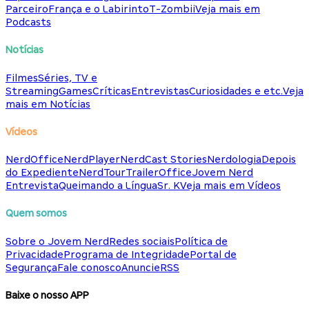
Parceiro
França e o Labirinto
T-Zombii
Veja mais em
Podcasts
Notícias
Filmes
Séries, TV e
Streaming
Games
Críticas
Entrevistas
Curiosidades e etc.
Veja
mais em Notícias
Vídeos
NerdOffice
NerdPlayer
NerdCast Stories
Nerdologia
Depois
do Expediente
NerdTour
TrailerOffice
Jovem Nerd
Entrevista
Queimando a Língua
Sr. K
Veja mais em Vídeos
Quem somos
Sobre o Jovem Nerd
Redes sociais
Política de
Privacidade
Programa de Integridade
Portal de
Segurança
Fale conosco
Anuncie
RSS
Baixe o nosso APP