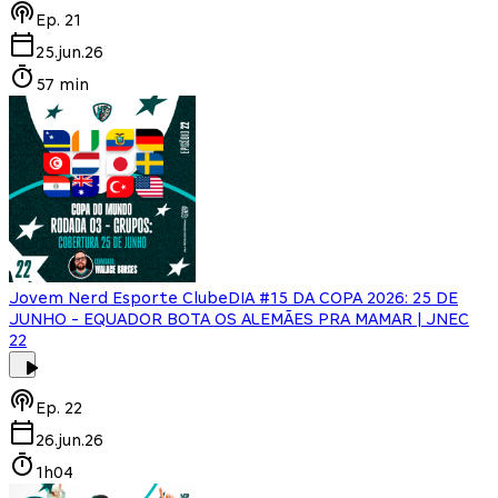
Ep.
21
25.jun.26
57 min
Jovem Nerd Esporte Clube
DIA #15 DA COPA 2026: 25 DE
JUNHO - EQUADOR BOTA OS ALEMÃES PRA MAMAR | JNEC
22
Ep.
22
26.jun.26
1h04