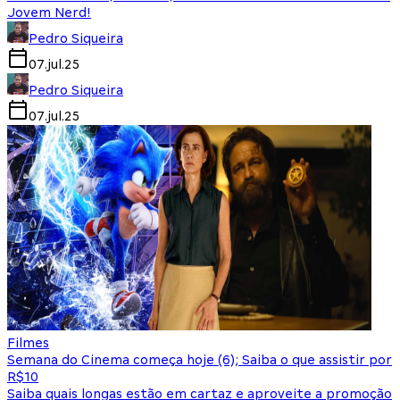
Jovem Nerd!
Pedro Siqueira
07.jul.25
Pedro Siqueira
07.jul.25
Filmes
Semana do Cinema começa hoje (6); Saiba o que assistir por
R$10
Saiba quais longas estão em cartaz e aproveite a promoção