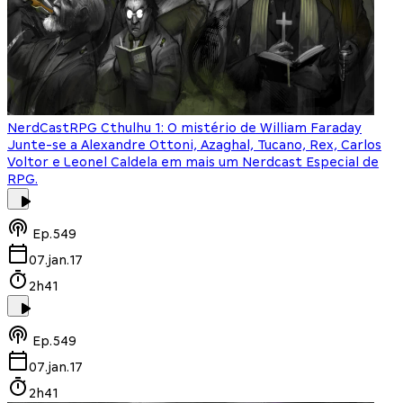
NerdCast
RPG Cthulhu 1: O mistério de William Faraday
Junte-se a Alexandre Ottoni, Azaghal, Tucano, Rex, Carlos
Voltor e Leonel Caldela em mais um Nerdcast Especial de
RPG.
Ep.
549
07.jan.17
2h41
Ep.
549
07.jan.17
2h41