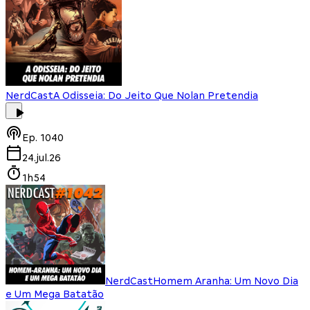
NerdCast
A Odisseia: Do Jeito Que Nolan Pretendia
Ep.
1040
24.jul.26
1h54
NerdCast
Homem Aranha: Um Novo Dia
e Um Mega Batatão