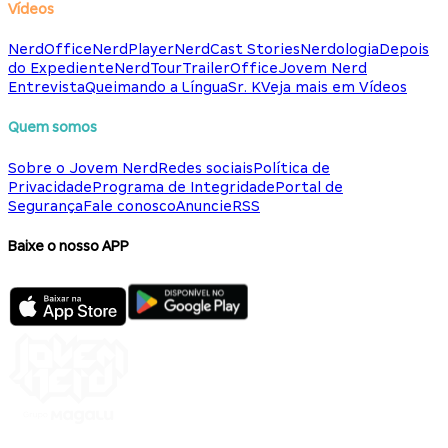
Vídeos
NerdOffice
NerdPlayer
NerdCast Stories
Nerdologia
Depois
do Expediente
NerdTour
TrailerOffice
Jovem Nerd
Entrevista
Queimando a Língua
Sr. K
Veja mais em Vídeos
Quem somos
Sobre o Jovem Nerd
Redes sociais
Política de
Privacidade
Programa de Integridade
Portal de
Segurança
Fale conosco
Anuncie
RSS
Baixe o nosso APP