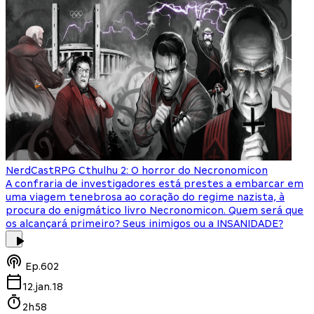
NerdCast
RPG Cthulhu 2: O horror do Necronomicon
A confraria de investigadores está prestes a embarcar em
uma viagem tenebrosa ao coração do regime nazista, à
procura do enigmático livro Necronomicon. Quem será que
os alcançará primeiro? Seus inimigos ou a INSANIDADE?
Ep.
602
12.jan.18
2h58