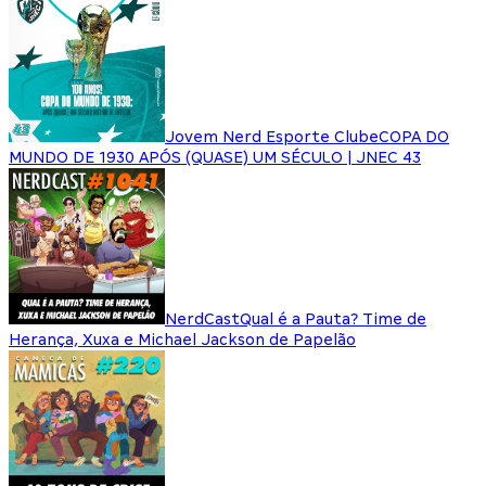
Jovem Nerd Esporte Clube
COPA DO
MUNDO DE 1930 APÓS (QUASE) UM SÉCULO | JNEC 43
NerdCast
Qual é a Pauta? Time de
Herança, Xuxa e Michael Jackson de Papelão