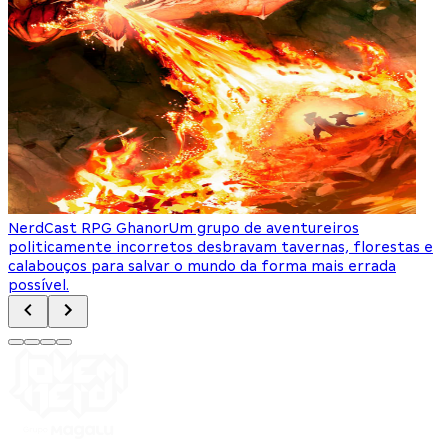
NerdCast RPG Ghanor
Um grupo de aventureiros
politicamente incorretos desbravam tavernas, florestas e
m
calabouços para salvar o mundo da forma mais errada
g
possível.