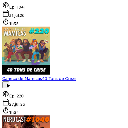
Ep.
1041
31.jul.26
1h35
Caneca de Mamicas
40 Tons de Crise
Ep.
220
27.jul.26
1h54