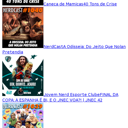
Caneca de Mamicas
40 Tons de Crise
NerdCast
A Odisseia: Do Jeito Que Nolan
Pretendia
Jovem Nerd Esporte Clube
FINAL DA
COPA: A ESPANHA É BI, E O JNEC VOA?! | JNEC 42