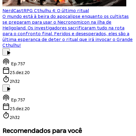
NerdCast
RPG Cthulhu 4: O último ritual
O mundo está à beira do apocalipse enquanto os cultistas
se preparam para usar o Necronomicon na ilha de
Heligoland. Os investigadores sacrificaram tudo na rota
para o confronto final. Feridos e desesperados, eles são a
última esperança de deter o ritual que irá invocar o Grande
Cthulhu!
Ep.
757
25.dez.20
2h32
Ep.
757
25.dez.20
2h32
Recomendados para você