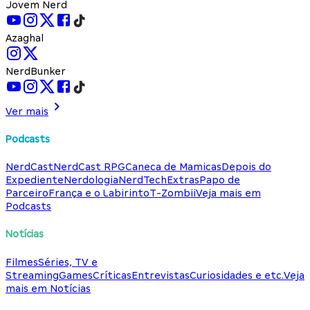
Jovem Nerd
Azaghal
NerdBunker
Ver mais
Podcasts
NerdCast
NerdCast RPG
Caneca de Mamicas
Depois do
Expediente
Nerdologia
NerdTech
Extras
Papo de
Parceiro
França e o Labirinto
T-Zombii
Veja mais em
Podcasts
Notícias
Filmes
Séries, TV e
Streaming
Games
Críticas
Entrevistas
Curiosidades e etc.
Veja
mais em Notícias