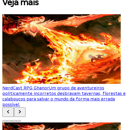
Veja mais
NerdCast RPG Ghanor
Um grupo de aventureiros
politicamente incorretos desbravam tavernas, florestas e
m
calabouços para salvar o mundo da forma mais errada
g
possível.