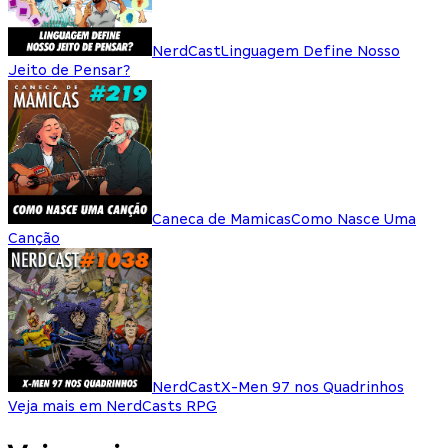
NerdCast
Linguagem Define Nosso
Jeito de Pensar?
Caneca de Mamicas
Como Nasce Uma
Canção
NerdCast
X-Men 97 nos Quadrinhos
Veja mais em NerdCasts RPG