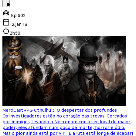
Ep.
602
12.jan.18
2h58
NerdCast
RPG Cthulhu 3: O despertar dos profundos
Os investigadores estão no coração das trevas. Cercados
por inimigos, levando o Necronomicon a seu local de maior
poder, eles afundam num poço de morte, horror e ódio.
Mas o pior ainda está por vir... E a luta está longe de acabar!