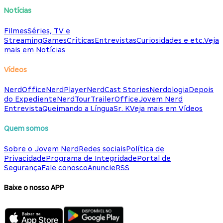
Notícias
Filmes
Séries, TV e
Streaming
Games
Críticas
Entrevistas
Curiosidades e etc.
Veja
mais em Notícias
Vídeos
NerdOffice
NerdPlayer
NerdCast Stories
Nerdologia
Depois
do Expediente
NerdTour
TrailerOffice
Jovem Nerd
Entrevista
Queimando a Língua
Sr. K
Veja mais em Vídeos
Quem somos
Sobre o Jovem Nerd
Redes sociais
Política de
Privacidade
Programa de Integridade
Portal de
Segurança
Fale conosco
Anuncie
RSS
Baixe o nosso APP