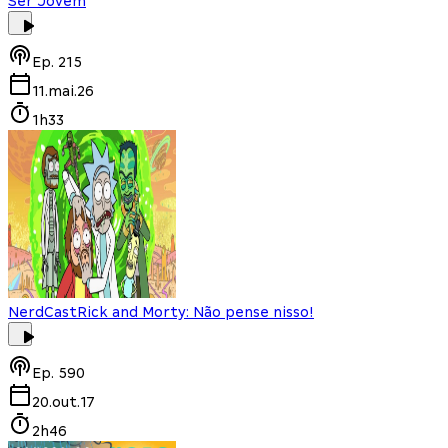
Ser Jovem
Ep.
215
11.mai.26
1h33
NerdCast
Rick and Morty: Não pense nisso!
Ep.
590
20.out.17
2h46