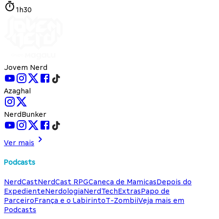
1h30
Jovem Nerd
Azaghal
NerdBunker
Ver mais
Podcasts
NerdCast
NerdCast RPG
Caneca de Mamicas
Depois do
Expediente
Nerdologia
NerdTech
Extras
Papo de
Parceiro
França e o Labirinto
T-Zombii
Veja mais em
Podcasts