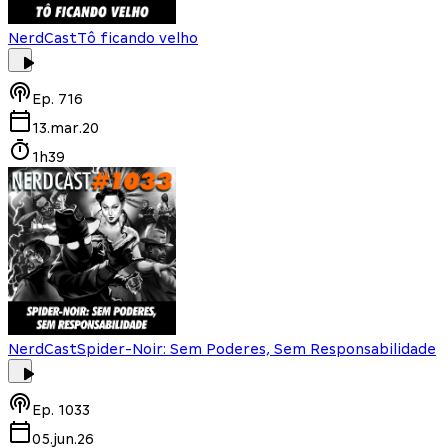
NerdCast
Tô ficando velho
Ep.
716
13.mar.20
1h39
NerdCast
Spider-Noir: Sem Poderes, Sem Responsabilidade
Ep.
1033
05.jun.26