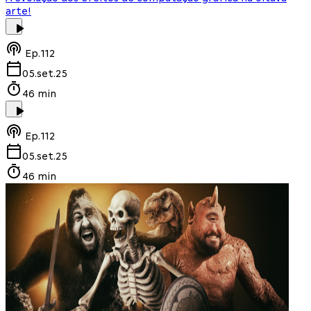
arte!
Ep.
112
05.set.25
46 min
Ep.
112
05.set.25
46 min