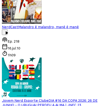
NerdCast
Malandro é malandro, mané é mané
Ep.
218
16.jul.10
1h09
Jovem Nerd Esporte Clube
DIA #16 DA COPA 2026: 26 DE
JUNHO - O URUGUAI PERDEU A ALMA | JNEC 23