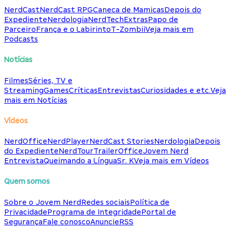
NerdCast
NerdCast RPG
Caneca de Mamicas
Depois do
Expediente
Nerdologia
NerdTech
Extras
Papo de
Parceiro
França e o Labirinto
T-Zombii
Veja mais em
Podcasts
Notícias
Filmes
Séries, TV e
Streaming
Games
Críticas
Entrevistas
Curiosidades e etc.
Veja
mais em Notícias
Vídeos
NerdOffice
NerdPlayer
NerdCast Stories
Nerdologia
Depois
do Expediente
NerdTour
TrailerOffice
Jovem Nerd
Entrevista
Queimando a Língua
Sr. K
Veja mais em Vídeos
Quem somos
Sobre o Jovem Nerd
Redes sociais
Política de
Privacidade
Programa de Integridade
Portal de
Segurança
Fale conosco
Anuncie
RSS