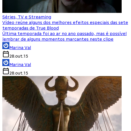
Séries, TV e Streaming
Vídeo reúne alguns dos melhores efeitos especiais das sete
temporadas de True Blood
Última temporada foi ao ar no ano passado, mas é possível
lembrar de alguns momentos marcantes neste clipe
Marina Val
28.out.15
Marina Val
28.out.15