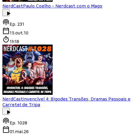
NerdCast
Paulo Coelho - Nerdcast com o Mago
Ep.
231
15.out.10
1h18
NerdCast
Invencível 4: Bigodes Transões, Dramas Pessoais e
Carretel de Tripa
Ep.
1028
01.mai.26