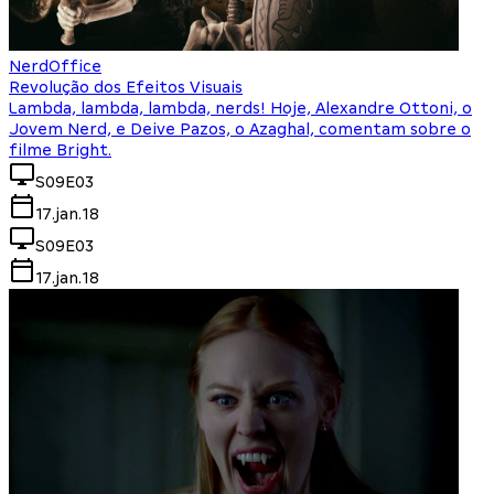
NerdOffice
Revolução dos Efeitos Visuais
Lambda, lambda, lambda, nerds! Hoje, Alexandre Ottoni, o
Jovem Nerd, e Deive Pazos, o Azaghal, comentam sobre o
filme Bright.
S09E03
17.jan.18
S09E03
17.jan.18