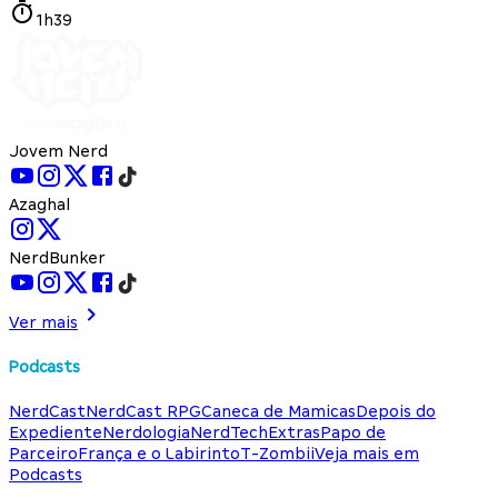
1h39
Jovem Nerd
Azaghal
NerdBunker
Ver mais
Podcasts
NerdCast
NerdCast RPG
Caneca de Mamicas
Depois do
Expediente
Nerdologia
NerdTech
Extras
Papo de
Parceiro
França e o Labirinto
T-Zombii
Veja mais em
Podcasts