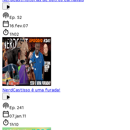
Ep.
52
16.fev.07
1h02
NerdCast
Isso é uma furada!
Ep.
241
07.jan.11
1h10