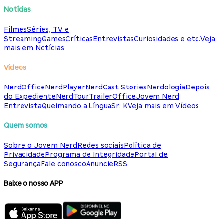
Notícias
Filmes
Séries, TV e
Streaming
Games
Críticas
Entrevistas
Curiosidades e etc.
Veja
mais em Notícias
Vídeos
NerdOffice
NerdPlayer
NerdCast Stories
Nerdologia
Depois
do Expediente
NerdTour
TrailerOffice
Jovem Nerd
Entrevista
Queimando a Língua
Sr. K
Veja mais em Vídeos
Quem somos
Sobre o Jovem Nerd
Redes sociais
Política de
Privacidade
Programa de Integridade
Portal de
Segurança
Fale conosco
Anuncie
RSS
Baixe o nosso APP