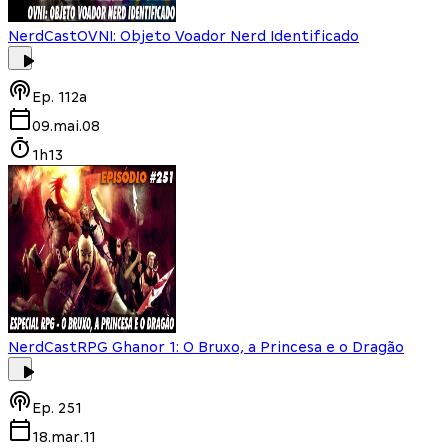
NerdCast
OVNI: Objeto Voador Nerd Identificado
Ep.
112a
09.mai.08
1h13
NerdCast
RPG Ghanor 1: O Bruxo, a Princesa e o Dragão
Ep.
251
18.mar.11