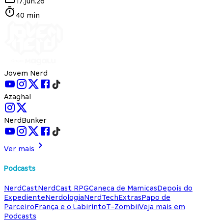
17.jun.26
40 min
Jovem Nerd
Azaghal
NerdBunker
Ver mais
Podcasts
NerdCast
NerdCast RPG
Caneca de Mamicas
Depois do
Expediente
Nerdologia
NerdTech
Extras
Papo de
Parceiro
França e o Labirinto
T-Zombii
Veja mais em
Podcasts