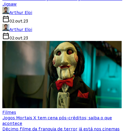
Jigsaw
Arthur Eloi
02.out.23
Arthur Eloi
02.out.23
Filmes
Jogos Mortais X tem cena pós-créditos; saiba o que
acontece
Décimo filme da franquia de terror já está nos cinemas