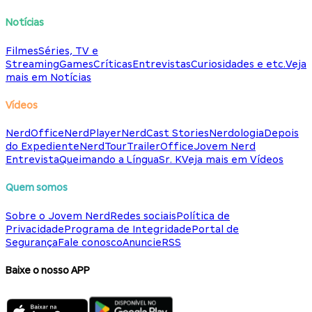
Notícias
Filmes
Séries, TV e
Streaming
Games
Críticas
Entrevistas
Curiosidades e etc.
Veja
mais em Notícias
Vídeos
NerdOffice
NerdPlayer
NerdCast Stories
Nerdologia
Depois
do Expediente
NerdTour
TrailerOffice
Jovem Nerd
Entrevista
Queimando a Língua
Sr. K
Veja mais em Vídeos
Quem somos
Sobre o Jovem Nerd
Redes sociais
Política de
Privacidade
Programa de Integridade
Portal de
Segurança
Fale conosco
Anuncie
RSS
Baixe o nosso APP