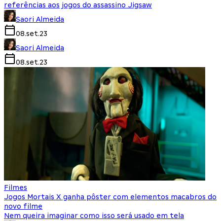
referências aos jogos do assassino Jigsaw
Saori Almeida
08.set.23
Saori Almeida
08.set.23
Filmes
Jogos Mortais X ganha pôster com elementos macabros do
novo filme
Nem queira imaginar como isso será usado em tela