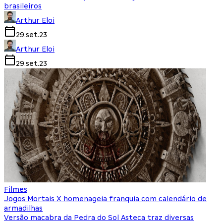
brasileiros
Arthur Eloi
29.set.23
Arthur Eloi
29.set.23
Filmes
Jogos Mortais X homenageia franquia com calendário de
armadilhas
Versão macabra da Pedra do Sol Asteca traz diversas