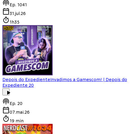
Ep.
1041
31.jul.26
1h35
Depois do Expediente
Invadimos a Gamescom! | Depois do
Expediente 20
Ep.
20
07.mai.26
19 min