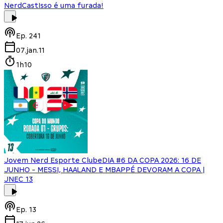
NerdCast
Isso é uma furada!
Ep.
241
07.jan.11
1h10
Jovem Nerd Esporte Clube
DIA #6 DA COPA 2026: 16 DE
JUNHO - MESSI, HAALAND E MBAPPÉ DEVORAM A COPA |
JNEC 13
Ep.
13