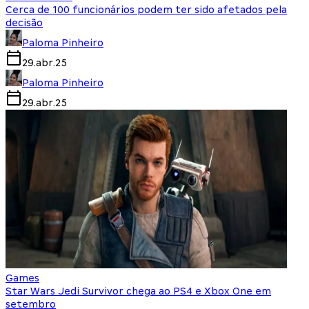
Cerca de 100 funcionários podem ter sido afetados pela
decisão
Paloma Pinheiro
29.abr.25
Paloma Pinheiro
29.abr.25
Games
Star Wars Jedi Survivor chega ao PS4 e Xbox One em
setembro