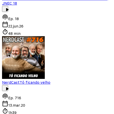
JNEC 18
Ep.
18
22.jun.26
48 min
NerdCast
Tô ficando velho
Ep.
716
13.mar.20
1h39