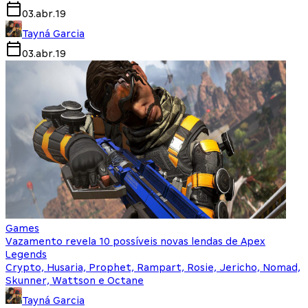
03.abr.19
Tayná Garcia
03.abr.19
Games
Vazamento revela 10 possíveis novas lendas de Apex
Legends
Crypto, Husaria, Prophet, Rampart, Rosie, Jericho, Nomad,
Skunner, Wattson e Octane
Tayná Garcia