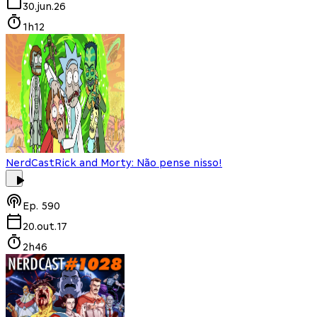
30.jun.26
1h12
NerdCast
Rick and Morty: Não pense nisso!
Ep.
590
20.out.17
2h46