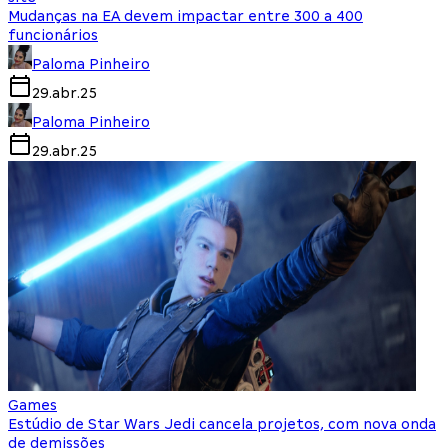
Mudanças na EA devem impactar entre 300 a 400
funcionários
Paloma Pinheiro
29.abr.25
Paloma Pinheiro
29.abr.25
Games
Estúdio de Star Wars Jedi cancela projetos, com nova onda
de demissões