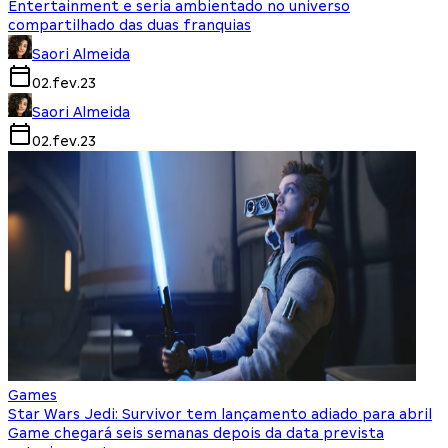
Entertainment e seria ambientado no universo
compartilhado das duas franquias
Saori Almeida
02.fev.23
Saori Almeida
02.fev.23
Games
Star Wars Jedi: Survivor tem lançamento adiado para abril
Game chegará seis semanas depois da data prevista