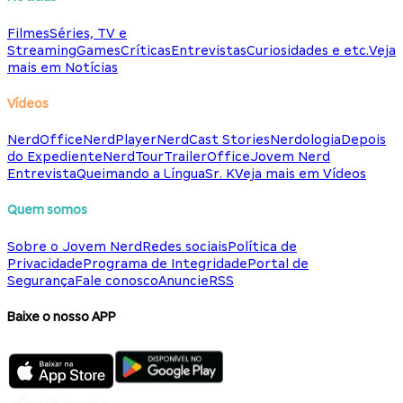
Filmes
Séries, TV e
Streaming
Games
Críticas
Entrevistas
Curiosidades e etc.
Veja
mais em Notícias
Vídeos
NerdOffice
NerdPlayer
NerdCast Stories
Nerdologia
Depois
do Expediente
NerdTour
TrailerOffice
Jovem Nerd
Entrevista
Queimando a Língua
Sr. K
Veja mais em Vídeos
Quem somos
Sobre o Jovem Nerd
Redes sociais
Política de
Privacidade
Programa de Integridade
Portal de
Segurança
Fale conosco
Anuncie
RSS
Baixe o nosso APP