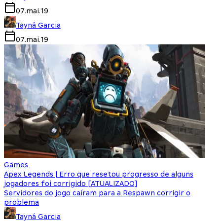
07.mai.19
Tayná Garcia
07.mai.19
Games
Apex Legends | Erro que resetou progresso de alguns
jogadores foi corrigido [ATUALIZADO]
Servidores do jogo caíram para a Respawn corrigir o
problema
Tayná Garcia