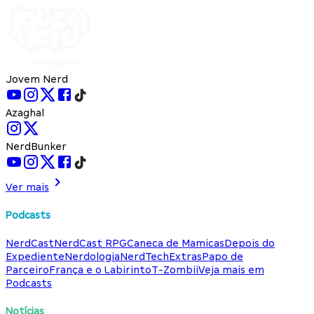
Jovem Nerd
Azaghal
NerdBunker
Ver mais
Podcasts
NerdCast
NerdCast RPG
Caneca de Mamicas
Depois do
Expediente
Nerdologia
NerdTech
Extras
Papo de
Parceiro
França e o Labirinto
T-Zombii
Veja mais em
Podcasts
Notícias