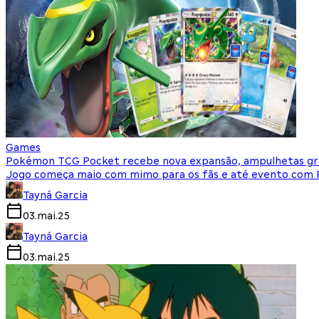
Games
Pokémon TCG Pocket recebe nova expansão, ampulhetas grá
Jogo começa maio com mimo para os fãs e até evento com 
Tayná Garcia
03.mai.25
Tayná Garcia
03.mai.25