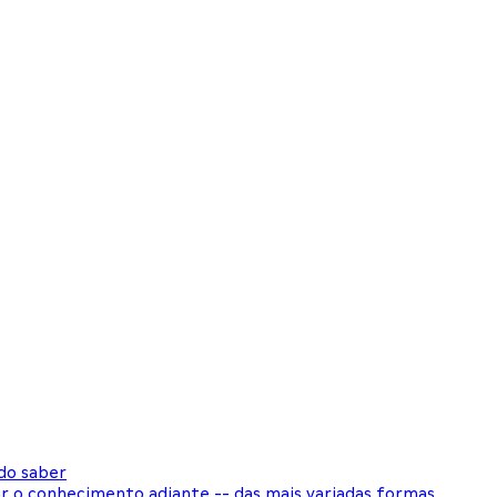
 do saber
r o conhecimento adiante -- das mais variadas formas