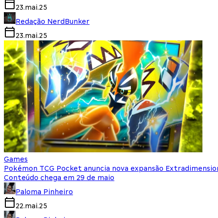
23.mai.25
Redação NerdBunker
23.mai.25
Games
Pokémon TCG Pocket anuncia nova expansão Extradimensiona
Conteúdo chega em 29 de maio
Paloma Pinheiro
22.mai.25