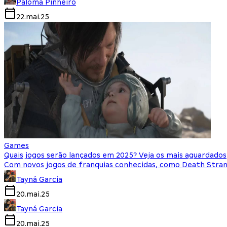
Paloma Pinheiro
22.mai.25
Games
Quais jogos serão lançados em 2025? Veja os mais aguardados
Com novos jogos de franquias conhecidas, como Death Stra
Tayná Garcia
20.mai.25
Tayná Garcia
20.mai.25