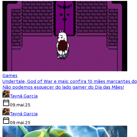
Games
Undertale, God of War e mais: confira 10 mães marcantes do
Não podemos esquecer do lado gamer do Dia das Mães!
Tayná Garcia
09.mai.25
Tayná Garcia
09.mai.25