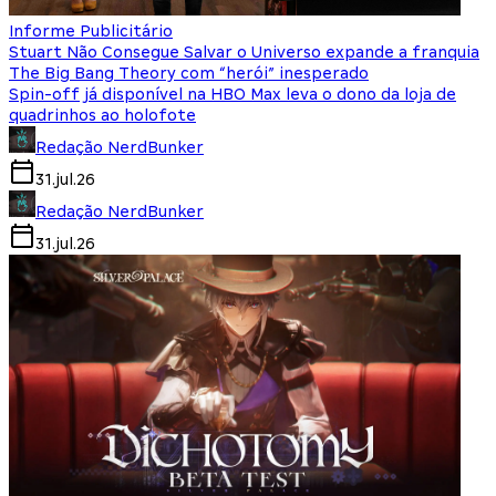
Informe Publicitário
Stuart Não Consegue Salvar o Universo expande a franquia
The Big Bang Theory com “herói” inesperado
Spin-off já disponível na HBO Max leva o dono da loja de
quadrinhos ao holofote
Redação NerdBunker
31.jul.26
Redação NerdBunker
31.jul.26