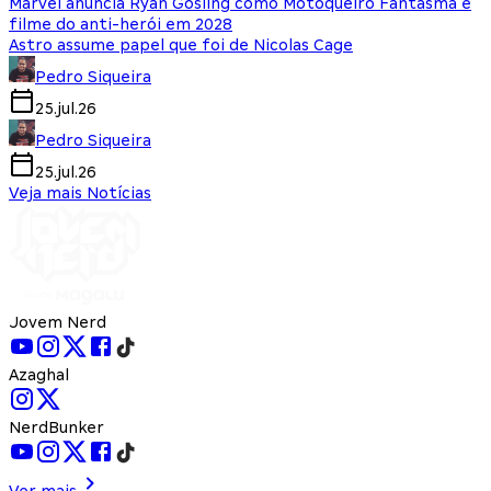
Marvel anuncia Ryan Gosling como Motoqueiro Fantasma e
filme do anti-herói em 2028
Astro assume papel que foi de Nicolas Cage
Pedro Siqueira
25.jul.26
Pedro Siqueira
25.jul.26
Veja mais Notícias
Jovem Nerd
Azaghal
NerdBunker
Ver mais