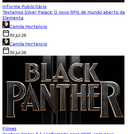
Informe Publicitário
Testamos Silver Palace: O novo RPG de mundo aberto da
Elementa
Camila Hortencio
30.jul.26
Camila Hortencio
30.jul.26
Filmes