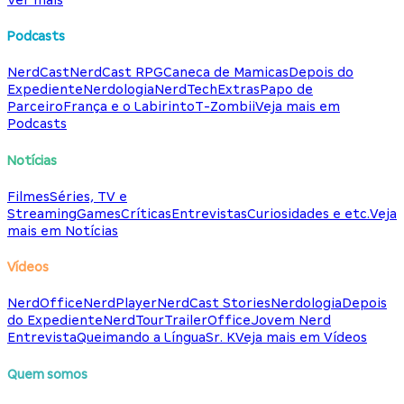
Podcasts
NerdCast
NerdCast RPG
Caneca de Mamicas
Depois do
Expediente
Nerdologia
NerdTech
Extras
Papo de
Parceiro
França e o Labirinto
T-Zombii
Veja mais em
Podcasts
Notícias
Filmes
Séries, TV e
Streaming
Games
Críticas
Entrevistas
Curiosidades e etc.
Veja
mais em Notícias
Vídeos
NerdOffice
NerdPlayer
NerdCast Stories
Nerdologia
Depois
do Expediente
NerdTour
TrailerOffice
Jovem Nerd
Entrevista
Queimando a Língua
Sr. K
Veja mais em Vídeos
Quem somos