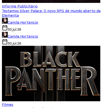
Informe Publicitário
Testamos Silver Palace: O novo RPG de mundo aberto da
Elementa
Camila Hortencio
30.jul.26
Camila Hortencio
30.jul.26
Filmes