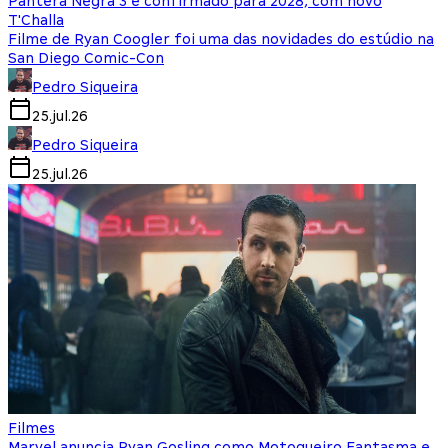
Pantera Negra 3 é confirmado para 2028, com novo
T'Challa
Filme de Ryan Coogler foi uma das novidades do estúdio na
San Diego Comic-Con
Pedro Siqueira
25.jul.26
Pedro Siqueira
25.jul.26
Filmes
Marvel anuncia Ryan Gosling como Motoqueiro Fantasma e