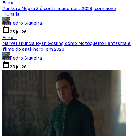
Filmes
Pantera Negra 3 é confirmado para 2028, com novo
T'Challa
Pedro Siqueira
25.jul.26
Filmes
Marvel anuncia Ryan Gosling como Motoqueiro Fantasma e
filme do anti-herói em 2028
Pedro Siqueira
25.jul.26