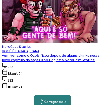
NerdCast Stories
VOCÊ É BABACA, CARA
Vem ver como o Ozob ficou depois de alguns drinks nesse
novo capítulo da saga Ozob Begins: a NerdCast Stories!
222
18.out.24
222
18.out.24
Carregar mais