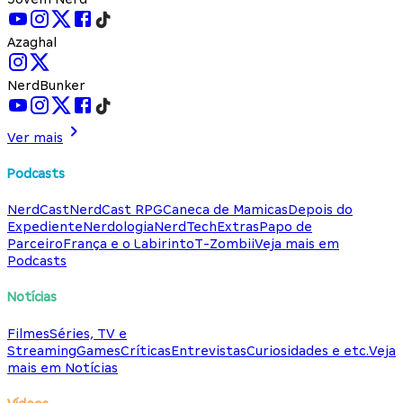
Azaghal
NerdBunker
Ver mais
Podcasts
NerdCast
NerdCast RPG
Caneca de Mamicas
Depois do
Expediente
Nerdologia
NerdTech
Extras
Papo de
Parceiro
França e o Labirinto
T-Zombii
Veja mais em
Podcasts
Notícias
Filmes
Séries, TV e
Streaming
Games
Críticas
Entrevistas
Curiosidades e etc.
Veja
mais em Notícias