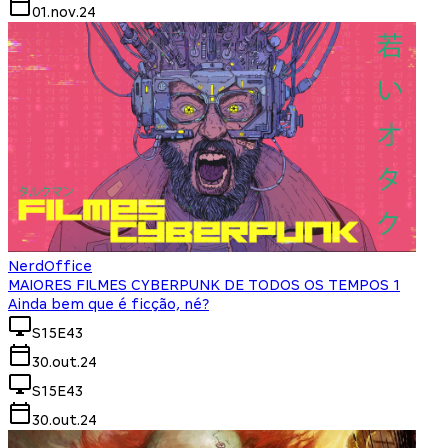
01.nov.24
NerdOffice
MAIORES FILMES CYBERPUNK DE TODOS OS TEMPOS 1
Ainda bem que é ficção, né?
S15E43
30.out.24
S15E43
30.out.24