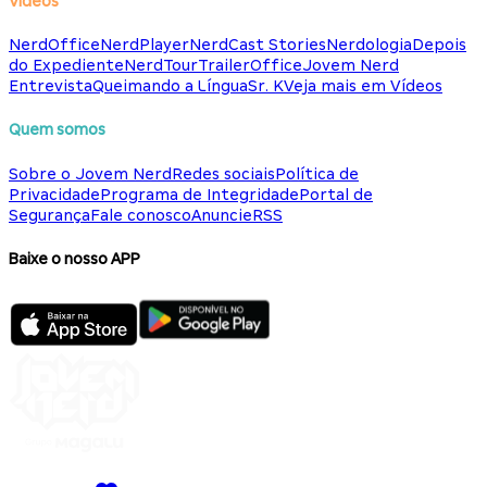
Vídeos
NerdOffice
NerdPlayer
NerdCast Stories
Nerdologia
Depois
do Expediente
NerdTour
TrailerOffice
Jovem Nerd
Entrevista
Queimando a Língua
Sr. K
Veja mais em Vídeos
Quem somos
Sobre o Jovem Nerd
Redes sociais
Política de
Privacidade
Programa de Integridade
Portal de
Segurança
Fale conosco
Anuncie
RSS
Baixe o nosso APP