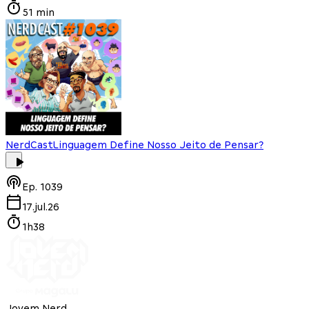
51 min
NerdCast
Linguagem Define Nosso Jeito de Pensar?
Ep.
1039
17.jul.26
1h38
Jovem Nerd