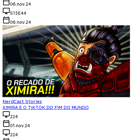
06.nov.24
S15E44
06.nov.24
NerdCast Stories
XIMIRA E O TIKTOK DO FIM DO MUNDO
224
01.nov.24
224