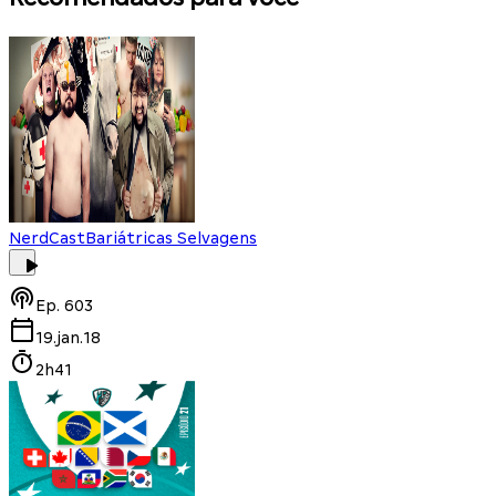
NerdCast
Bariátricas Selvagens
Ep.
603
19.jan.18
2h41