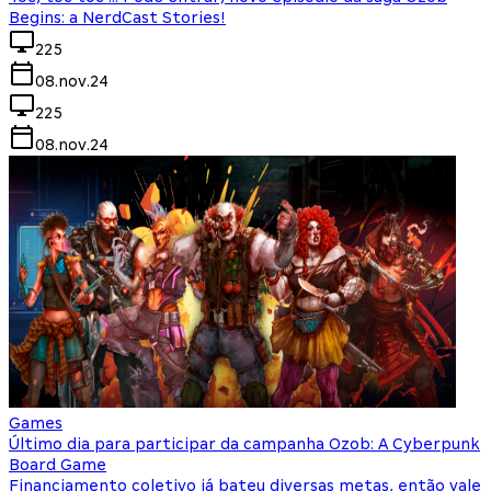
Begins: a NerdCast Stories!
225
08.nov.24
225
08.nov.24
Games
Último dia para participar da campanha Ozob: A Cyberpunk
Board Game
Financiamento coletivo já bateu diversas metas, então vale