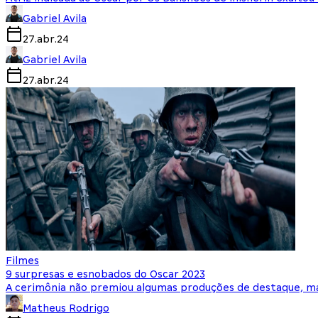
Gabriel Avila
27.abr.24
Gabriel Avila
27.abr.24
Filmes
9 surpresas e esnobados do Oscar 2023
A cerimônia não premiou algumas produções de destaque, ma
Matheus Rodrigo