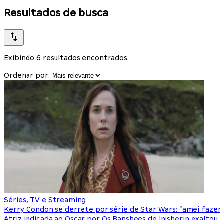
Resultados de busca
Exibindo 6 resultados encontrados.
Ordenar por:
Séries, TV e Streaming
Kerry Condon se derrete por série de Star Wars: “amei faze
Atriz indicada ao Oscar por Os Banshees de Inisherin exalto