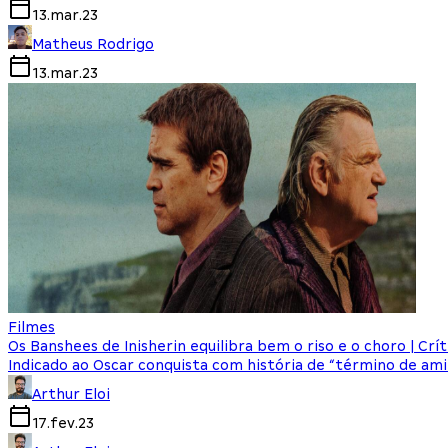
13.mar.23
Matheus Rodrigo
13.mar.23
Filmes
Os Banshees de Inisherin equilibra bem o riso e o choro | Crít
Indicado ao Oscar conquista com história de “término de am
Arthur Eloi
17.fev.23