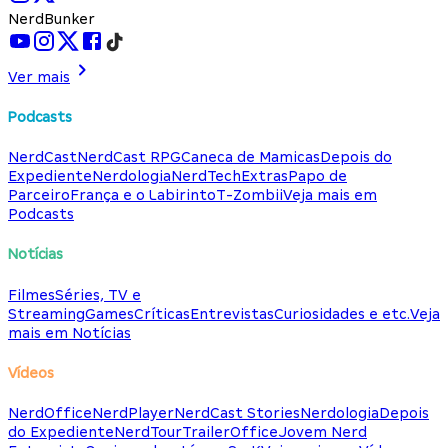
NerdBunker
Ver mais
Podcasts
NerdCast
NerdCast RPG
Caneca de Mamicas
Depois do
Expediente
Nerdologia
NerdTech
Extras
Papo de
Parceiro
França e o Labirinto
T-Zombii
Veja mais em
Podcasts
Notícias
Filmes
Séries, TV e
Streaming
Games
Críticas
Entrevistas
Curiosidades e etc.
Veja
mais em Notícias
Vídeos
NerdOffice
NerdPlayer
NerdCast Stories
Nerdologia
Depois
do Expediente
NerdTour
TrailerOffice
Jovem Nerd