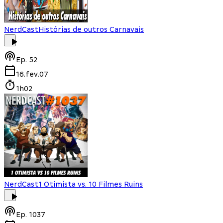
NerdCast
Histórias de outros Carnavais
Ep.
52
16.fev.07
1h02
NerdCast
1 Otimista vs. 10 Filmes Ruins
Ep.
1037