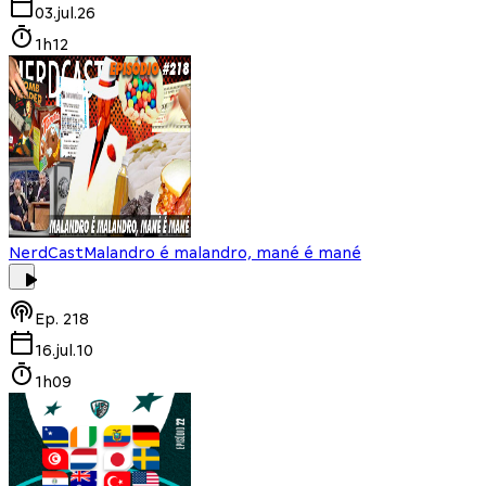
03.jul.26
1h12
NerdCast
Malandro é malandro, mané é mané
Ep.
218
16.jul.10
1h09