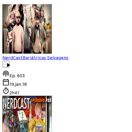
NerdCast
Bariátricas Selvagens
Ep.
603
19.jan.18
2h41