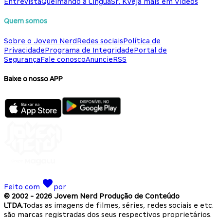
Entrevista
Queimando a Língua
Sr. K
Veja mais em Vídeos
Quem somos
Sobre o Jovem Nerd
Redes sociais
Política de
Privacidade
Programa de Integridade
Portal de
Segurança
Fale conosco
Anuncie
RSS
Baixe o nosso APP
Feito com
por
© 2002 -
2026
Jovem Nerd Produção de Conteúdo
LTDA.
Todas as imagens de filmes, séries, redes sociais e etc.
são marcas registradas dos seus respectivos proprietários.