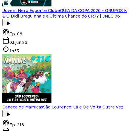
Jovem Nerd Esporte Clube
GUIA DA COPA 2026 - GRUPOS K
& L: Didi Braguinha e a Última Chance do CR7? | JNEC 06
Ep.
06
03.jun.26
1h53
Caneca de Mamicas
São Lourenço: Lá e De Volta Outra Vez
Ep.
216