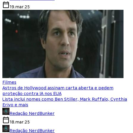
19.mar.25
Filmes
Astros de Hollywood assinam carta aberta e pedem
proteção contra IA nos EUA
Lista inclui nomes como Ben Stiller, Mark Ruffalo, Cynthia
Erivo e mais
Redação NerdBunker
18.mar.25
Redação NerdBunker