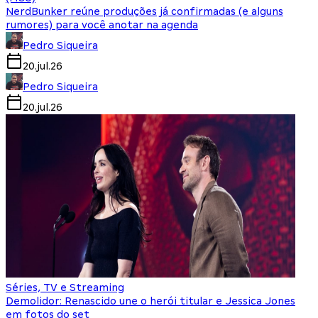
NerdBunker reúne produções já confirmadas (e alguns
rumores) para você anotar na agenda
Pedro Siqueira
20.jul.26
Pedro Siqueira
20.jul.26
Séries, TV e Streaming
Demolidor: Renascido une o herói titular e Jessica Jones
em fotos do set