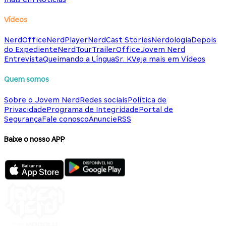
Vídeos
NerdOffice
NerdPlayer
NerdCast Stories
Nerdologia
Depois
do Expediente
NerdTour
TrailerOffice
Jovem Nerd
Entrevista
Queimando a Língua
Sr. K
Veja mais em Vídeos
Quem somos
Sobre o Jovem Nerd
Redes sociais
Política de
Privacidade
Programa de Integridade
Portal de
Segurança
Fale conosco
Anuncie
RSS
Baixe o nosso APP