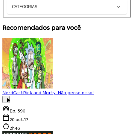
CATEGORIAS
Recomendados para você
NerdCast
Rick and Morty: Não pense nisso!
Ep.
590
20.out.17
2h46