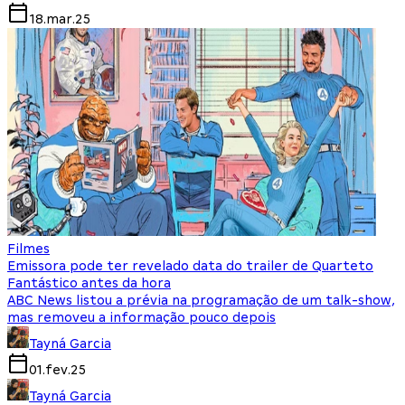
18.mar.25
Filmes
Emissora pode ter revelado data do trailer de Quarteto
Fantástico antes da hora
ABC News listou a prévia na programação de um talk-show,
mas removeu a informação pouco depois
Tayná Garcia
01.fev.25
Tayná Garcia