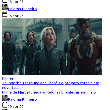
16.abr.25
Paloma Pinheiro
16.abr.25
Filmes
Thunderbolts* reúne anti-heróis e prepara estreia em
novo teaser
Filme da Marvel chega às telonas brasileiras em maio
Paloma Pinheiro
10.abr.25