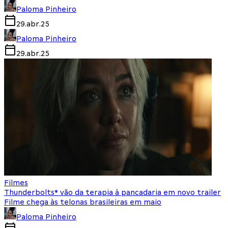
Paloma Pinheiro
29.abr.25
Paloma Pinheiro
29.abr.25
Filmes
Thunderbolts* vão da terapia à pancadaria em novo trailer
Filme chega às telonas brasileiras em maio
Paloma Pinheiro