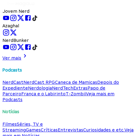
Jovem Nerd
Azaghal
NerdBunker
Ver mais
Podcasts
NerdCast
NerdCast RPG
Caneca de Mamicas
Depois do
Expediente
Nerdologia
NerdTech
Extras
Papo de
Parceiro
França e o Labirinto
T-Zombii
Veja mais em
Podcasts
Notícias
Filmes
Séries, TV e
Streaming
Games
Críticas
Entrevistas
Curiosidades e etc.
Veja
mais em Notícias