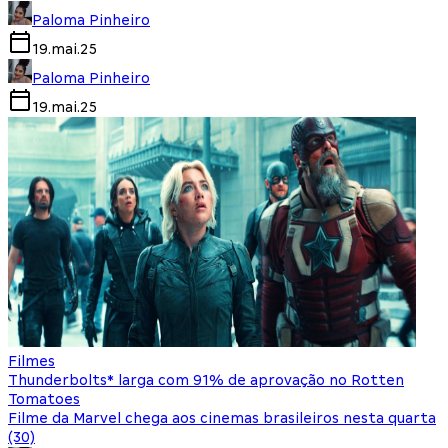
Paloma Pinheiro
19.mai.25
Paloma Pinheiro
19.mai.25
Filmes
Thunderbolts* larga com 91% de aprovação no Rotten
Tomatoes
Filme da Marvel chega aos cinemas brasileiros nesta quarta
(30)