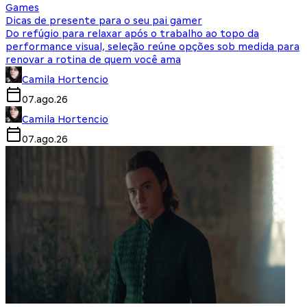
Games
Dicas de presente para o seu pai gamer
Do refúgio para relaxar após o trabalho ao topo da
performance visual, seleção reúne opções sob medida para
renovar a rotina de quem você ama
Camila Hortencio
07.ago.26
Camila Hortencio
07.ago.26