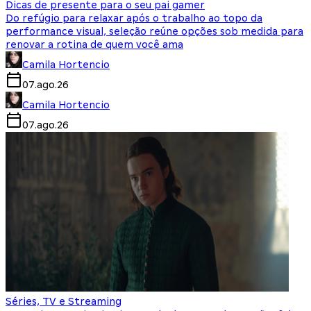
Dicas de presente para o seu pai gamer
Do refúgio para relaxar após o trabalho ao topo da
performance visual, seleção reúne opções sob medida para
renovar a rotina de quem você ama
Camila Hortencio
07.ago.26
Camila Hortencio
07.ago.26
Séries, TV e Streaming