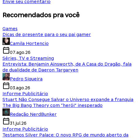
Envie seu comentário
Recomendados pra você
Games
Dicas de presente para o seu pai gamer
Camila Hortencio
07.ago.26
Séries, TV e Streaming
Entrevista: Benjamin Ainsworth, de A Casa do Dragão, fala
de dualidade de Daeron Targaryen
Pedro Siqueira
03.ago.26
Informe Publicitário
Stuart Não Consegue Salvar o Universo expande a franquia
The Big Bang Theory com “herói” inesperado
Redação NerdBunker
31.jul.26
Informe Publicitário
Testamos Silver Palace: O novo RPG de mundo aberto da