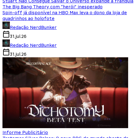
Stuart Não Consegue Salvar o Universo expande a franquia
The Big Bang Theory com “herói” inesperado
Spin-off já disponível na HBO Max leva o dono da loja de
quadrinhos ao holofote
Redação NerdBunker
31.jul.26
Redação NerdBunker
31.jul.26
Informe Publicitário