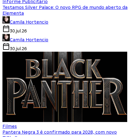
Informe Publicitário
Testamos Silver Palace: O novo RPG de mundo aberto da
Elementa
Camila Hortencio
30.jul.26
Camila Hortencio
30.jul.26
Filmes
Pantera Negra 3 é confirmado para 2028, com novo