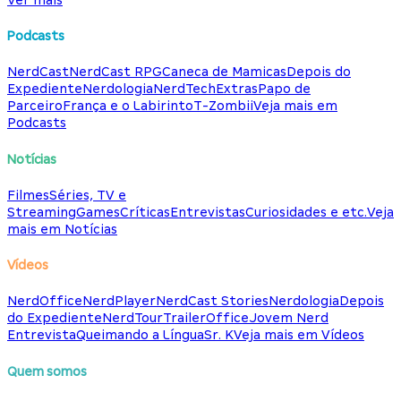
Podcasts
NerdCast
NerdCast RPG
Caneca de Mamicas
Depois do
Expediente
Nerdologia
NerdTech
Extras
Papo de
Parceiro
França e o Labirinto
T-Zombii
Veja mais em
Podcasts
Notícias
Filmes
Séries, TV e
Streaming
Games
Críticas
Entrevistas
Curiosidades e etc.
Veja
mais em Notícias
Vídeos
NerdOffice
NerdPlayer
NerdCast Stories
Nerdologia
Depois
do Expediente
NerdTour
TrailerOffice
Jovem Nerd
Entrevista
Queimando a Língua
Sr. K
Veja mais em Vídeos
Quem somos