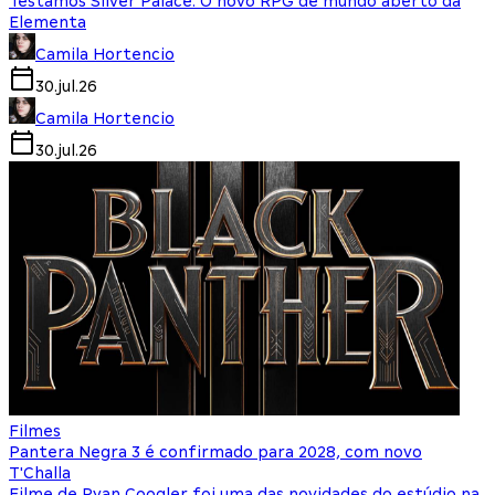
Testamos Silver Palace: O novo RPG de mundo aberto da
Elementa
Camila Hortencio
30.jul.26
Camila Hortencio
30.jul.26
Filmes
Pantera Negra 3 é confirmado para 2028, com novo
T'Challa
Filme de Ryan Coogler foi uma das novidades do estúdio na