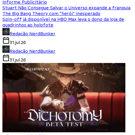
Informe Publicitário
Stuart Não Consegue Salvar o Universo expande a franquia
The Big Bang Theory com “herói” inesperado
Spin-off já disponível na HBO Max leva o dono da loja de
quadrinhos ao holofote
Redação NerdBunker
31.jul.26
Redação NerdBunker
31.jul.26