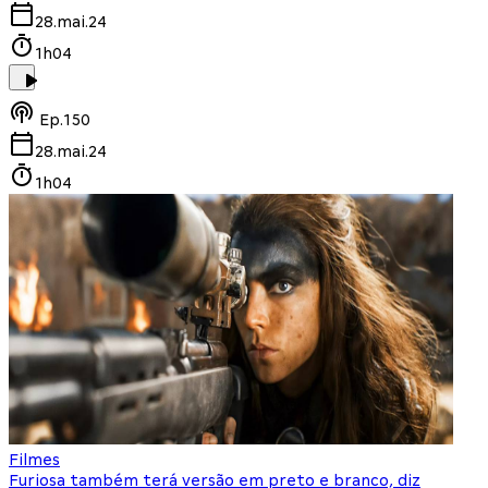
28.mai.24
1h04
Ep.
150
28.mai.24
1h04
Filmes
Furiosa também terá versão em preto e branco, diz