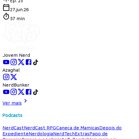
Ep.
23
27.jun.26
57 min
Jovem Nerd
Azaghal
NerdBunker
Ver mais
Podcasts
NerdCast
NerdCast RPG
Caneca de Mamicas
Depois do
Expediente
Nerdologia
NerdTech
Extras
Papo de