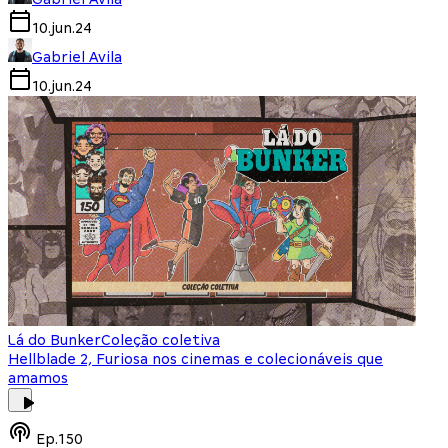
10.jun.24
Gabriel Avila
10.jun.24
Lá do Bunker
Coleção coletiva
Hellblade 2, Furiosa nos cinemas e colecionáveis que
amamos
Ep.
150