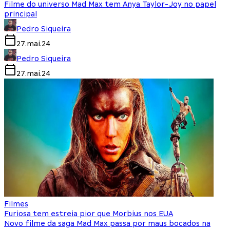
Filme do universo Mad Max tem Anya Taylor-Joy no papel
principal
Pedro Siqueira
27.mai.24
Pedro Siqueira
27.mai.24
Filmes
Furiosa tem estreia pior que Morbius nos EUA
Novo filme da saga Mad Max passa por maus bocados na