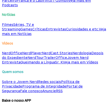
Parceiro
França e o Labirinto
T-Zombii
Veja mais em
Podcasts
Notícias
Filmes
Séries, TV e
Streaming
Games
Críticas
Entrevistas
Curiosidades e etc.
Veja
mais em Notícias
Vídeos
NerdOffice
NerdPlayer
NerdCast Stories
Nerdologia
Depois
do Expediente
NerdTour
TrailerOffice
Jovem Nerd
Entrevista
Queimando a Língua
Sr. K
Veja mais em Vídeos
Quem somos
Sobre o Jovem Nerd
Redes sociais
Política de
Privacidade
Programa de Integridade
Portal de
Segurança
Fale conosco
Anuncie
RSS
Baixe o nosso APP