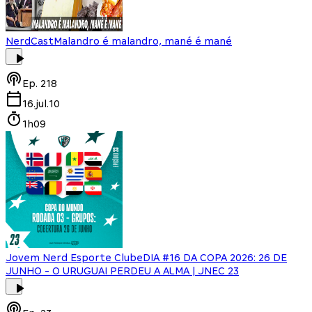
NerdCast
Malandro é malandro, mané é mané
Ep.
218
16.jul.10
1h09
Jovem Nerd Esporte Clube
DIA #16 DA COPA 2026: 26 DE
JUNHO - O URUGUAI PERDEU A ALMA | JNEC 23