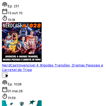
Ep.
231
15.out.10
1h18
NerdCast
Invencível 4: Bigodes Transões, Dramas Pessoais e
Carretel de Tripa
Ep.
1028
01.mai.26
1h59