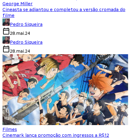
George Miller
Cineasta se adiantou e completou a versão cromada do
filme
Pedro Siqueira
28.mai.24
Pedro Siqueira
28.mai.24
Filmes
Cinemark lança promoção com ingressos a R$12