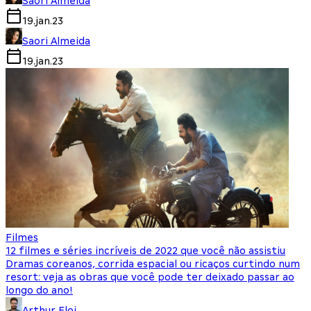
Saori Almeida
19.jan.23
Saori Almeida
19.jan.23
Filmes
12 filmes e séries incríveis de 2022 que você não assistiu
Dramas coreanos, corrida espacial ou ricaços curtindo num
resort: veja as obras que você pode ter deixado passar ao
longo do ano!
Arthur Eloi