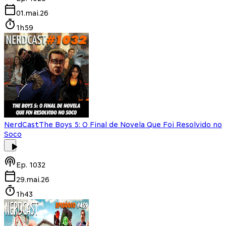
01.mai.26
1h59
NerdCast
The Boys 5: O Final de Novela Que Foi Resolvido no
Soco
Ep.
1032
29.mai.26
1h43