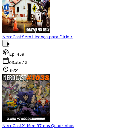
NerdCast
Sem Licença para Dirigir
Ep.
459
03.abr.15
1h39
NerdCast
X-Men 97 nos Quadrinhos