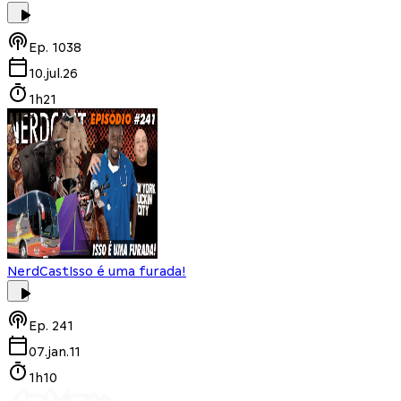
Ep.
1038
10.jul.26
1h21
NerdCast
Isso é uma furada!
Ep.
241
07.jan.11
1h10