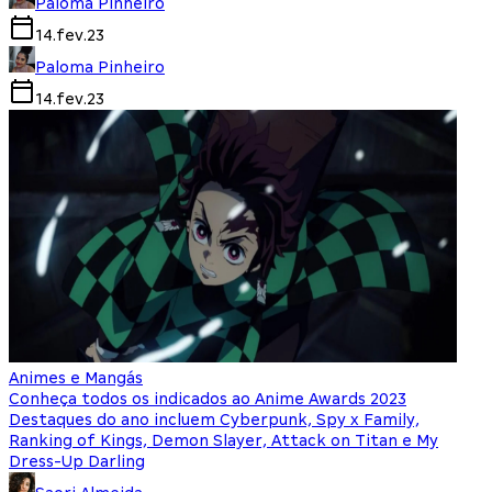
Paloma Pinheiro
14.fev.23
Paloma Pinheiro
14.fev.23
Animes e Mangás
Conheça todos os indicados ao Anime Awards 2023
Destaques do ano incluem Cyberpunk, Spy x Family,
Ranking of Kings, Demon Slayer, Attack on Titan e My
Dress-Up Darling