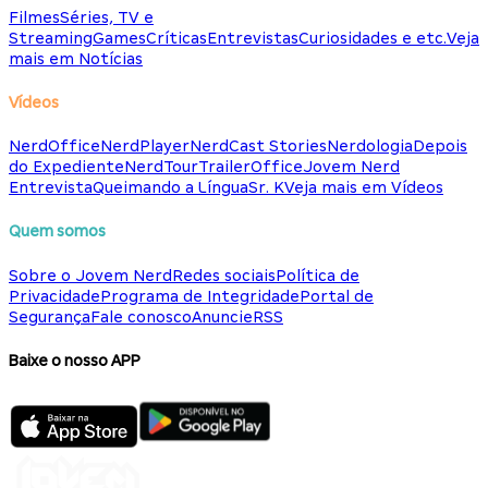
Filmes
Séries, TV e
Streaming
Games
Críticas
Entrevistas
Curiosidades e etc.
Veja
mais em Notícias
Vídeos
NerdOffice
NerdPlayer
NerdCast Stories
Nerdologia
Depois
do Expediente
NerdTour
TrailerOffice
Jovem Nerd
Entrevista
Queimando a Língua
Sr. K
Veja mais em Vídeos
Quem somos
Sobre o Jovem Nerd
Redes sociais
Política de
Privacidade
Programa de Integridade
Portal de
Segurança
Fale conosco
Anuncie
RSS
Baixe o nosso APP