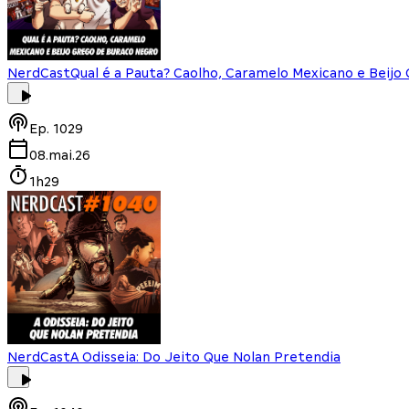
NerdCast
Qual é a Pauta? Caolho, Caramelo Mexicano e Beijo
Ep.
1029
08.mai.26
1h29
NerdCast
A Odisseia: Do Jeito Que Nolan Pretendia