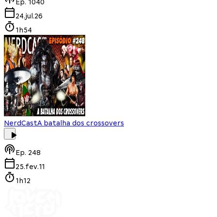
Ep.
1040
24.jul.26
1h54
NerdCast
A batalha dos crossovers
Ep.
248
25.fev.11
1h12