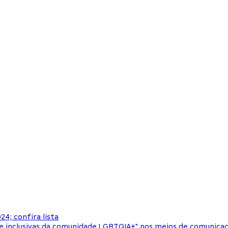
4; confira lista
e inclusivas da comunidade LGBTQIA+" nos meios de comunica