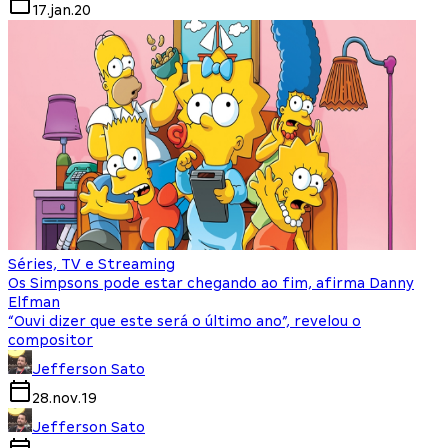
17.jan.20
Séries, TV e Streaming
Os Simpsons pode estar chegando ao fim, afirma Danny
Elfman
“Ouvi dizer que este será o último ano”, revelou o
compositor
Jefferson Sato
28.nov.19
Jefferson Sato