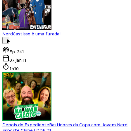
NerdCast
Isso é uma furada!
Ep.
241
07.jan.11
1h10
Depois do Expediente
Bastidores da Copa com Jovem Nerd
Esporte Clube | DDE 23