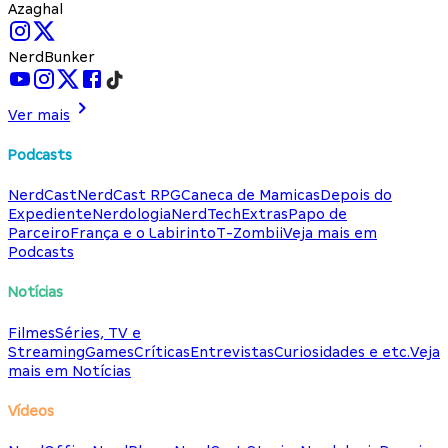
Azaghal
NerdBunker
Ver mais
Podcasts
NerdCast
NerdCast RPG
Caneca de Mamicas
Depois do
Expediente
Nerdologia
NerdTech
Extras
Papo de
Parceiro
França e o Labirinto
T-Zombii
Veja mais em
Podcasts
Notícias
Filmes
Séries, TV e
Streaming
Games
Críticas
Entrevistas
Curiosidades e etc.
Veja
mais em Notícias
Vídeos