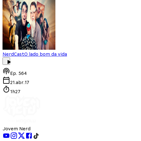
NerdCast
O lado bom da vida
Ep.
564
21.abr.17
1h27
Jovem Nerd