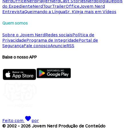
NerdOffice
NerdPlayer
NerdCast Stories
Nerdologia
Depois
do Expediente
NerdTour
TrailerOffice
Jovem Nerd
Entrevista
Queimando a Língua
Sr. K
Veja mais em Vídeos
Quem somos
Sobre o Jovem Nerd
Redes sociais
Política de
Privacidade
Programa de Integridade
Portal de
Segurança
Fale conosco
Anuncie
RSS
Baixe o nosso APP
Feito com
por
© 2002 -
2026
Jovem Nerd Produção de Conteúdo