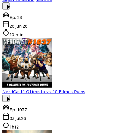
Ep.
23
26.jun.26
10 min
NerdCast
1 Otimista vs. 10 Filmes Ruins
Ep.
1037
03.jul.26
1h12