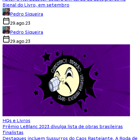
Bienal do Livro, em setembro
Pedro Siqueira
29.ago.23
Pedro Siqueira
29.ago.23
HQs e Livros
Prêmio LeBlanc 2023 divulga lista de obras brasileiras
finalistas
Destaques incluem Sussurros do Caos Rastejante, A Roda de