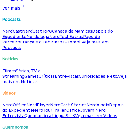
Ver mais
Podcasts
NerdCast
NerdCast RPG
Caneca de Mamicas
Depois do
Expediente
Nerdologia
NerdTech
Extras
Papo de
Parceiro
França e o Labirinto
T-Zombii
Veja mais em
Podcasts
Notícias
Filmes
Séries, TV e
Streaming
Games
Críticas
Entrevistas
Curiosidades e etc.
Veja
mais em Notícias
Vídeos
NerdOffice
NerdPlayer
NerdCast Stories
Nerdologia
Depois
do Expediente
NerdTour
TrailerOffice
Jovem Nerd
Entrevista
Queimando a Língua
Sr. K
Veja mais em Vídeos
Quem somos