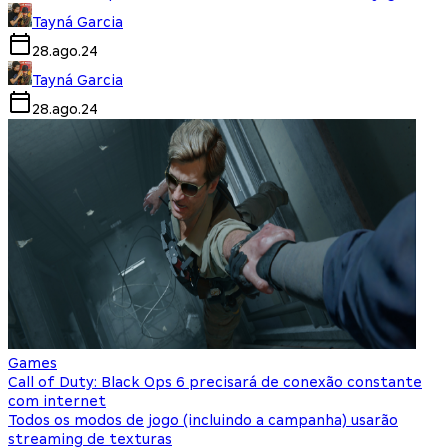
Tayná Garcia
28.ago.24
Tayná Garcia
28.ago.24
Games
Call of Duty: Black Ops 6 precisará de conexão constante
com internet
Todos os modos de jogo (incluindo a campanha) usarão
streaming de texturas