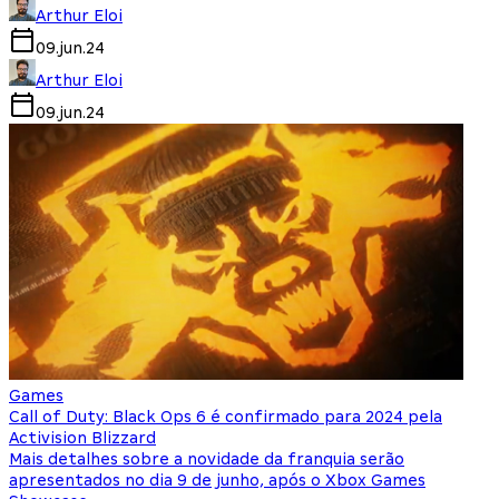
Arthur Eloi
09.jun.24
Arthur Eloi
09.jun.24
Games
Call of Duty: Black Ops 6 é confirmado para 2024 pela
Activision Blizzard
Mais detalhes sobre a novidade da franquia serão
apresentados no dia 9 de junho, após o Xbox Games