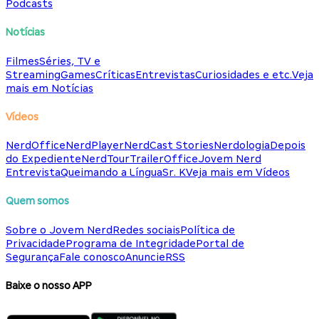
Podcasts
Notícias
Filmes
Séries, TV e
Streaming
Games
Críticas
Entrevistas
Curiosidades e etc.
Veja
mais em Notícias
Vídeos
NerdOffice
NerdPlayer
NerdCast Stories
Nerdologia
Depois
do Expediente
NerdTour
TrailerOffice
Jovem Nerd
Entrevista
Queimando a Língua
Sr. K
Veja mais em Vídeos
Quem somos
Sobre o Jovem Nerd
Redes sociais
Política de
Privacidade
Programa de Integridade
Portal de
Segurança
Fale conosco
Anuncie
RSS
Baixe o nosso APP