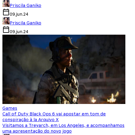
Priscila Ganiko
09.jun.24
Priscila Ganiko
09.jun.24
Games
Call of Duty Black Ops 6 vai apostar em tom de
conspiração à la Arquivo X
Visitamos a Treyarch, em Los Angeles, e acompanhamos
uma apresentação do novo jogo