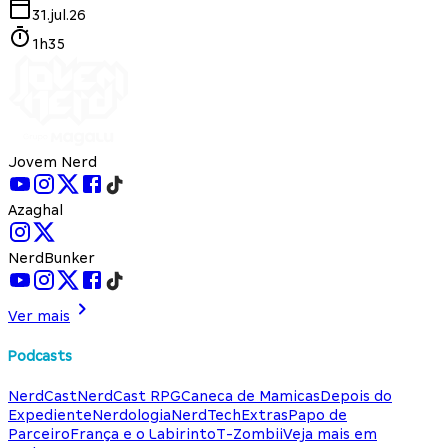
31.jul.26
1h35
Jovem Nerd
Azaghal
NerdBunker
Ver mais
Podcasts
NerdCast
NerdCast RPG
Caneca de Mamicas
Depois do
Expediente
Nerdologia
NerdTech
Extras
Papo de
Parceiro
França e o Labirinto
T-Zombii
Veja mais em