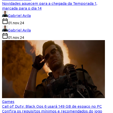
Novidades aquecem para a chegada da Temporada 1,
marcada para o dia 14
Gabriel Avila
01.nov.24
Gabriel Avila
01.nov.24
Games
Call of Duty: Black Ops 6 usará 149 GB de espaço no PC
Confira os requisitos mínimos e recomendados do jogo