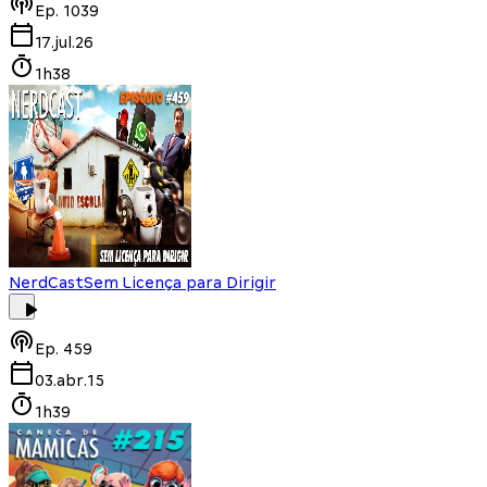
Ep.
1039
17.jul.26
1h38
NerdCast
Sem Licença para Dirigir
Ep.
459
03.abr.15
1h39