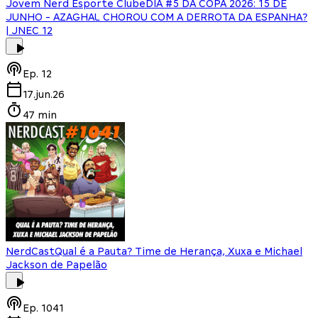
Jovem Nerd Esporte Clube
DIA #5 DA COPA 2026: 15 DE
JUNHO - AZAGHAL CHOROU COM A DERROTA DA ESPANHA?
| JNEC 12
Ep.
12
17.jun.26
47 min
NerdCast
Qual é a Pauta? Time de Herança, Xuxa e Michael
Jackson de Papelão
Ep.
1041