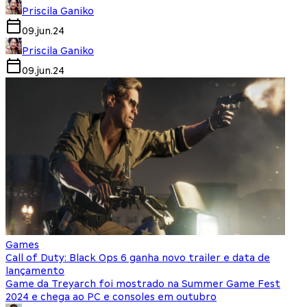
Priscila Ganiko
09.jun.24
Priscila Ganiko
09.jun.24
Games
Call of Duty: Black Ops 6 ganha novo trailer e data de
lançamento
Game da Treyarch foi mostrado na Summer Game Fest
2024 e chega ao PC e consoles em outubro