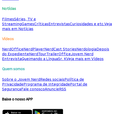
Notícias
Filmes
Séries, TV e
Streaming
Games
Críticas
Entrevistas
Curiosidades e etc.
Veja
mais em Notícias
Vídeos
NerdOffice
NerdPlayer
NerdCast Stories
Nerdologia
Depois
do Expediente
NerdTour
TrailerOffice
Jovem Nerd
Entrevista
Queimando a Língua
Sr. K
Veja mais em Vídeos
Quem somos
Sobre o Jovem Nerd
Redes sociais
Política de
Privacidade
Programa de Integridade
Portal de
Segurança
Fale conosco
Anuncie
RSS
Baixe o nosso APP