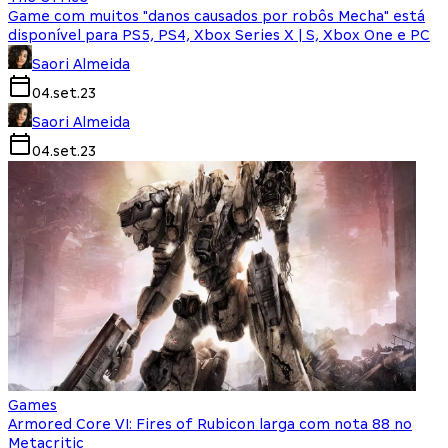
Game com muitos "danos causados por robôs Mecha" está
disponível para PS5, PS4, Xbox Series X | S, Xbox One e PC
Saori Almeida
04.set.23
Saori Almeida
04.set.23
Games
Armored Core VI: Fires of Rubicon larga com nota 88 no
Metacritic