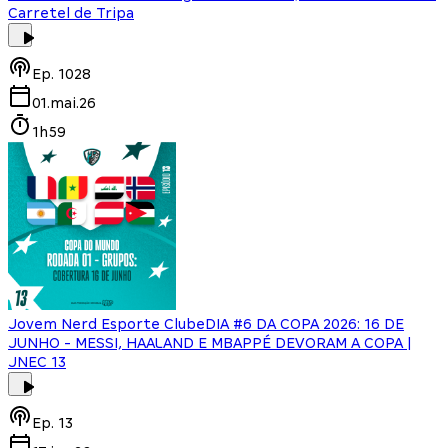
Carretel de Tripa
Ep.
1028
01.mai.26
1h59
Jovem Nerd Esporte Clube
DIA #6 DA COPA 2026: 16 DE
JUNHO - MESSI, HAALAND E MBAPPÉ DEVORAM A COPA |
JNEC 13
Ep.
13