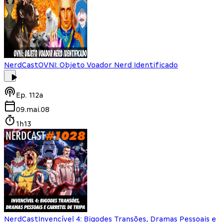
NerdCast
OVNI: Objeto Voador Nerd Identificado
Ep.
112a
09.mai.08
1h13
NerdCast
Invencível 4: Bigodes Transões, Dramas Pessoais e