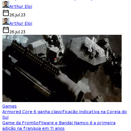
Arthur Eloi
26.jul.23
Arthur Eloi
26.jul.23
Games
Armored Core 6 ganha classificação indicativa na Coreia do
Sul
Game da FromSoftware e Bandai Namco é a primeira
adição na franquia em 11 anos