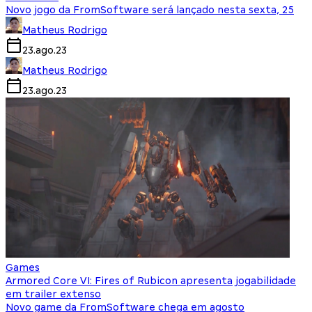
Novo jogo da FromSoftware será lançado nesta sexta, 25
Matheus Rodrigo
23.ago.23
Matheus Rodrigo
23.ago.23
Games
Armored Core VI: Fires of Rubicon apresenta jogabilidade
em trailer extenso
Novo game da FromSoftware chega em agosto