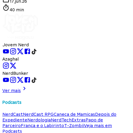
17.jun.26
40 min
Jovem Nerd
Azaghal
NerdBunker
Ver mais
Podcasts
NerdCast
NerdCast RPG
Caneca de Mamicas
Depois do
Expediente
Nerdologia
NerdTech
Extras
Papo de
Parceiro
França e o Labirinto
T-Zombii
Veja mais em
Podcasts