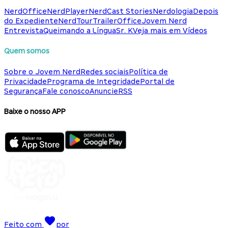
NerdOffice
NerdPlayer
NerdCast Stories
Nerdologia
Depois
do Expediente
NerdTour
TrailerOffice
Jovem Nerd
Entrevista
Queimando a Língua
Sr. K
Veja mais em Vídeos
Quem somos
Sobre o Jovem Nerd
Redes sociais
Política de
Privacidade
Programa de Integridade
Portal de
Segurança
Fale conosco
Anuncie
RSS
Baixe o nosso APP
Feito com
por