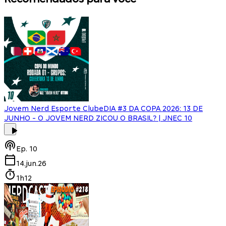
Jovem Nerd Esporte Clube
DIA #3 DA COPA 2026: 13 DE
JUNHO - O JOVEM NERD ZICOU O BRASIL? | JNEC 10
Ep.
10
14.jun.26
1h12