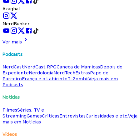
Azaghal
NerdBunker
Ver mais
Podcasts
NerdCast
NerdCast RPG
Caneca de Mamicas
Depois do
Expediente
Nerdologia
NerdTech
Extras
Papo de
Parceiro
França e o Labirinto
T-Zombii
Veja mais em
Podcasts
Notícias
Filmes
Séries, TV e
Streaming
Games
Críticas
Entrevistas
Curiosidades e etc.
Veja
mais em Notícias
Vídeos