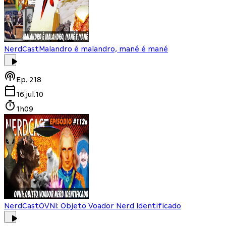
NerdCast
Malandro é malandro, mané é mané
Ep.
218
16.jul.10
1h09
NerdCast
OVNI: Objeto Voador Nerd Identificado