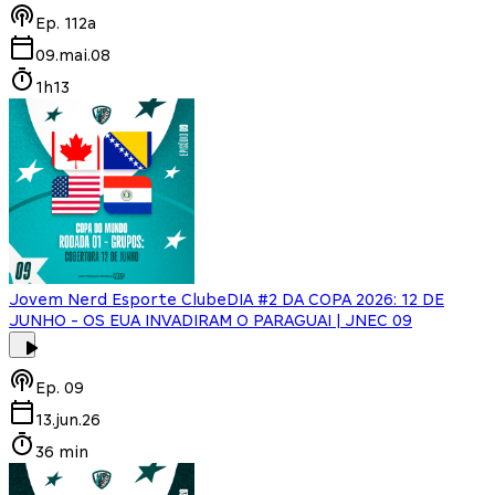
Ep.
112a
09.mai.08
1h13
Jovem Nerd Esporte Clube
DIA #2 DA COPA 2026: 12 DE
JUNHO - OS EUA INVADIRAM O PARAGUAI | JNEC 09
Ep.
09
13.jun.26
36 min