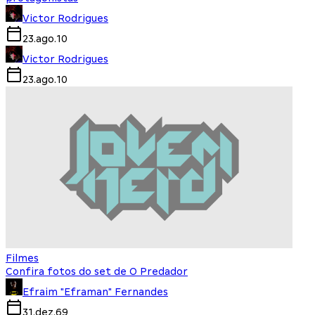
Victor Rodrigues
23.ago.10
Victor Rodrigues
23.ago.10
Filmes
Confira fotos do set de O Predador
Efraim "Eframan" Fernandes
31.dez.69