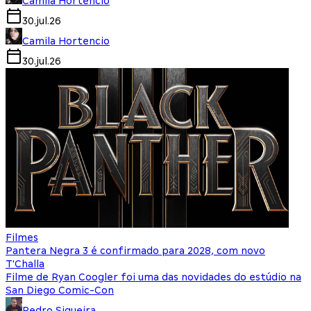
Camila Hortencio
30.jul.26
Camila Hortencio
30.jul.26
Filmes
Pantera Negra 3 é confirmado para 2028, com novo
T'Challa
Filme de Ryan Coogler foi uma das novidades do estúdio na
San Diego Comic-Con
Pedro Siqueira