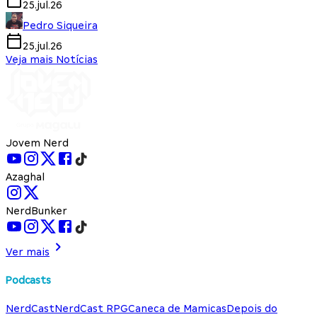
25.jul.26
Pedro Siqueira
25.jul.26
Veja mais Notícias
Jovem Nerd
Azaghal
NerdBunker
Ver mais
Podcasts
NerdCast
NerdCast RPG
Caneca de Mamicas
Depois do