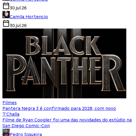
30.jul.26
Camila Hortencio
30.jul.26
Filmes
Pantera Negra 3 é confirmado para 2028, com novo
T'Challa
Filme de Ryan Coogler foi uma das novidades do estúdio na
San Diego Comic-Con
Pedro Siqueira