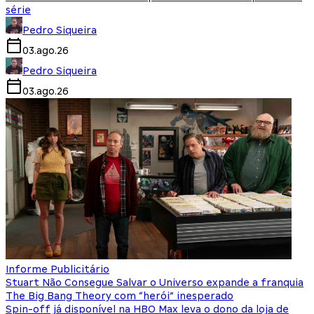
série
Pedro Siqueira
03.ago.26
Pedro Siqueira
03.ago.26
Informe Publicitário
Stuart Não Consegue Salvar o Universo expande a franquia
The Big Bang Theory com “herói” inesperado
Spin-off já disponível na HBO Max leva o dono da loja de