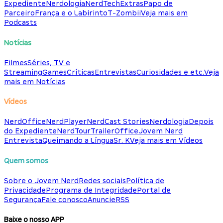
Expediente
Nerdologia
NerdTech
Extras
Papo de
Parceiro
França e o Labirinto
T-Zombii
Veja mais em
Podcasts
Notícias
Filmes
Séries, TV e
Streaming
Games
Críticas
Entrevistas
Curiosidades e etc.
Veja
mais em Notícias
Vídeos
NerdOffice
NerdPlayer
NerdCast Stories
Nerdologia
Depois
do Expediente
NerdTour
TrailerOffice
Jovem Nerd
Entrevista
Queimando a Língua
Sr. K
Veja mais em Vídeos
Quem somos
Sobre o Jovem Nerd
Redes sociais
Política de
Privacidade
Programa de Integridade
Portal de
Segurança
Fale conosco
Anuncie
RSS
Baixe o nosso APP