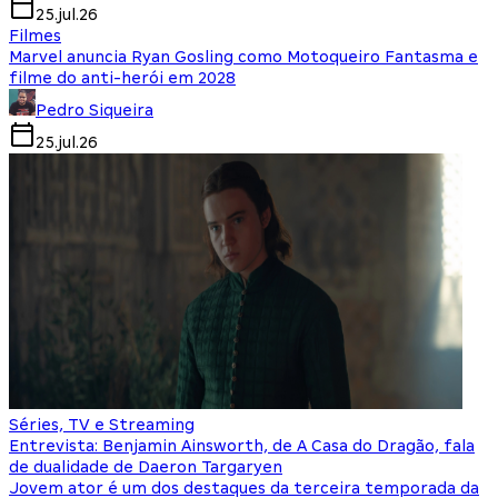
25.jul.26
Filmes
Marvel anuncia Ryan Gosling como Motoqueiro Fantasma e
filme do anti-herói em 2028
Pedro Siqueira
25.jul.26
Séries, TV e Streaming
Entrevista: Benjamin Ainsworth, de A Casa do Dragão, fala
de dualidade de Daeron Targaryen
Jovem ator é um dos destaques da terceira temporada da