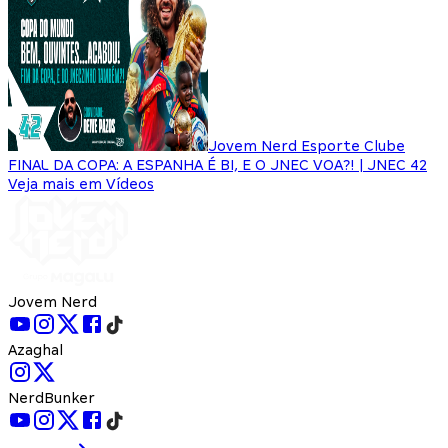
Jovem Nerd Esporte Clube
FINAL DA COPA: A ESPANHA É BI, E O JNEC VOA?! | JNEC 42
Veja mais em Vídeos
Jovem Nerd
Azaghal
NerdBunker