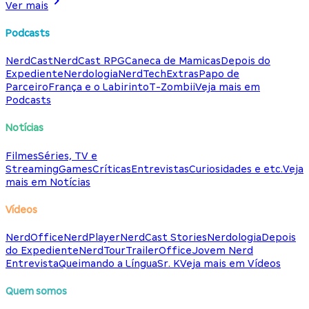
Ver mais
Podcasts
NerdCast
NerdCast RPG
Caneca de Mamicas
Depois do
Expediente
Nerdologia
NerdTech
Extras
Papo de
Parceiro
França e o Labirinto
T-Zombii
Veja mais em
Podcasts
Notícias
Filmes
Séries, TV e
Streaming
Games
Críticas
Entrevistas
Curiosidades e etc.
Veja
mais em Notícias
Vídeos
NerdOffice
NerdPlayer
NerdCast Stories
Nerdologia
Depois
do Expediente
NerdTour
TrailerOffice
Jovem Nerd
Entrevista
Queimando a Língua
Sr. K
Veja mais em Vídeos
Quem somos