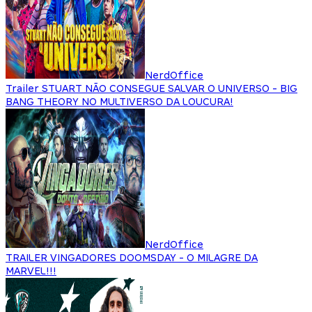
NerdOffice
Trailer STUART NÃO CONSEGUE SALVAR O UNIVERSO - BIG
BANG THEORY NO MULTIVERSO DA LOUCURA!
NerdOffice
TRAILER VINGADORES DOOMSDAY - O MILAGRE DA
MARVEL!!!