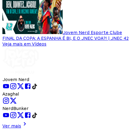
Jovem Nerd Esporte Clube
FINAL DA COPA: A ESPANHA É BI, E O JNEC VOA?! | JNEC 42
Veja mais em Vídeos
Jovem Nerd
Azaghal
NerdBunker
Ver mais