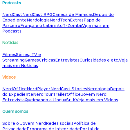
Podcasts
NerdCast
NerdCast RPG
Caneca de Mamicas
Depois do
Expediente
Nerdologia
NerdTech
Extras
Papo de
Parceiro
França e o Labirinto
T-Zombii
Veja mais em
Podcasts
Notícias
Filmes
Séries, TV e
Streaming
Games
Críticas
Entrevistas
Curiosidades e etc.
Veja
mais em Notícias
Vídeos
NerdOffice
NerdPlayer
NerdCast Stories
Nerdologia
Depois
do Expediente
NerdTour
TrailerOffice
Jovem Nerd
Entrevista
Queimando a Língua
Sr. K
Veja mais em Vídeos
Quem somos
Sobre o Jovem Nerd
Redes sociais
Política de
Privacidade
Programa de Integridade
Portal de