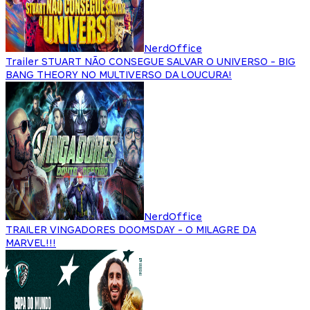
NerdOffice
Trailer STUART NÃO CONSEGUE SALVAR O UNIVERSO - BIG
BANG THEORY NO MULTIVERSO DA LOUCURA!
NerdOffice
TRAILER VINGADORES DOOMSDAY - O MILAGRE DA
MARVEL!!!