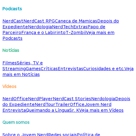
Podcasts
NerdCast
NerdCast RPG
Caneca de Mamicas
Depois do
Expediente
Nerdologia
NerdTech
Extras
Papo de
Parceiro
França e o Labirinto
T-Zombii
Veja mais em
Podcasts
Notícias
Filmes
Séries, TV e
Streaming
Games
Críticas
Entrevistas
Curiosidades e etc.
Veja
mais em Notícias
Vídeos
NerdOffice
NerdPlayer
NerdCast Stories
Nerdologia
Depois
do Expediente
NerdTour
TrailerOffice
Jovem Nerd
Entrevista
Queimando a Língua
Sr. K
Veja mais em Vídeos
Quem somos
Sobre o Jovem Nerd
Redes sociais
Política de