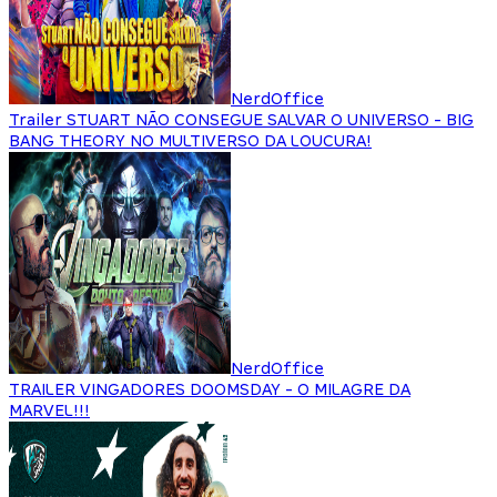
NerdOffice
Trailer STUART NÃO CONSEGUE SALVAR O UNIVERSO - BIG
BANG THEORY NO MULTIVERSO DA LOUCURA!
NerdOffice
TRAILER VINGADORES DOOMSDAY - O MILAGRE DA
MARVEL!!!