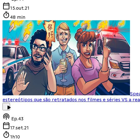
15.out.21
48 min
Spea
estereótipos que são retratados nos filmes e séries VS a rea
Ep.
43
17.set.21
1h10