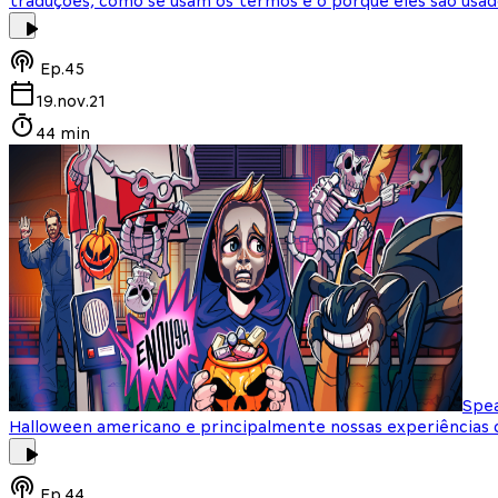
traduções, como se usam os termos e o porque eles são usa
Ep.
45
19.nov.21
44 min
Spea
Halloween americano e principalmente nossas experiências 
Ep.
44