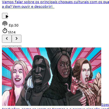
Vamos falar sobre os principais choques culturais com os q
a dia? Vem ouvir e descobrir!
Ep.
50
1h14
Spea