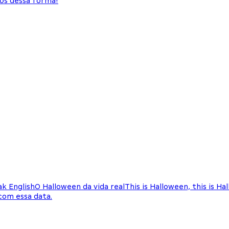
dos dessa forma!
k English
O Halloween da vida real
This is Halloween, this is H
com essa data.