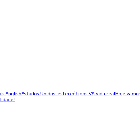
k English
Estados Unidos: estereótipos VS vida real
Hoje vamos
lidade!