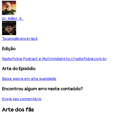
Sr. K
@
sr_k_
Tucano
@
cancerjack
Edição
Radiofobia Podcast e Multimídia
http://radiofobia.com.br
Arte do Episódio
Baixe agora em alta qualidade
Encontrou algum erro neste conteúdo?
Envie seu comentário
Arte dos fãs