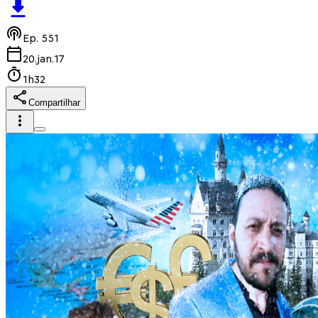
Ep.
551
20.jan.17
1h32
Compartilhar