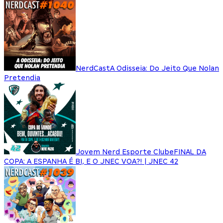
NerdCast
A Odisseia: Do Jeito Que Nolan
Pretendia
Jovem Nerd Esporte Clube
FINAL DA
COPA: A ESPANHA É BI, E O JNEC VOA?! | JNEC 42