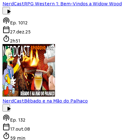
NerdCast
RPG Western 1: Bem-Vindos a Widow Wood
Ep.
1012
27.dez.25
2h51
NerdCast
Bêbado e na Mão do Palhaço
Ep.
132
17.out.08
59 min