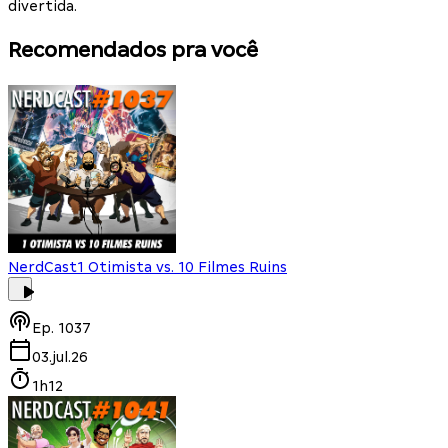
divertida.
Recomendados pra você
NerdCast
1 Otimista vs. 10 Filmes Ruins
Ep.
1037
03.jul.26
1h12