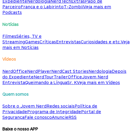
Expediente
Nerdologia
NerdTech
Extras
Papo de
Parceiro
França e o Labirinto
T-Zombii
Veja mais em
Podcasts
Notícias
Filmes
Séries, TV e
Streaming
Games
Críticas
Entrevistas
Curiosidades e etc.
Veja
mais em Notícias
Vídeos
NerdOffice
NerdPlayer
NerdCast Stories
Nerdologia
Depois
do Expediente
NerdTour
TrailerOffice
Jovem Nerd
Entrevista
Queimando a Língua
Sr. K
Veja mais em Vídeos
Quem somos
Sobre o Jovem Nerd
Redes sociais
Política de
Privacidade
Programa de Integridade
Portal de
Segurança
Fale conosco
Anuncie
RSS
Baixe o nosso APP