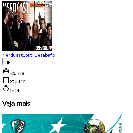
NerdCast
Lost: Desabafo!
Ep.
219
23.jul.10
1h24
Veja mais