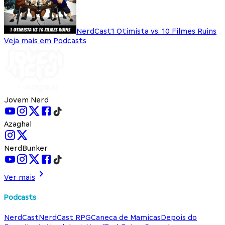
NerdCast
1 Otimista vs. 10 Filmes Ruins
Veja mais em Podcasts
Jovem Nerd
Azaghal
NerdBunker
Ver mais
Podcasts
NerdCast
NerdCast RPG
Caneca de Mamicas
Depois do