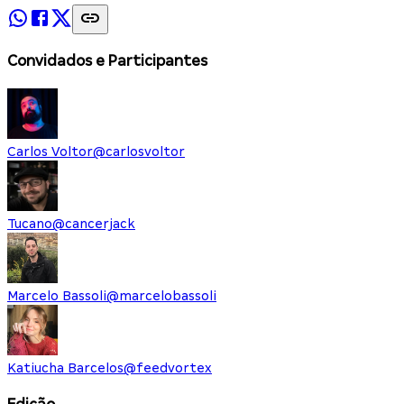
Convidados e Participantes
Carlos Voltor
@
carlosvoltor
Tucano
@
cancerjack
Marcelo Bassoli
@
marcelobassoli
Katiucha Barcelos
@
feedvortex