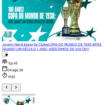
Jovem Nerd Esporte Clube
COPA DO MUNDO DE 1930 APÓS
(QUASE) UM SÉCULO | JNEC 43
ESTAMOS DE VOLTA!!!
J
Ep.
43
04.ago.26
1h33