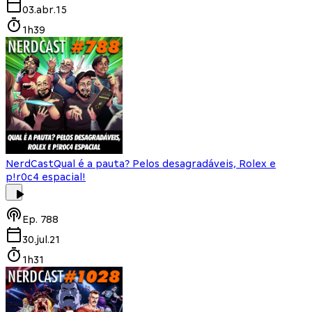
03.abr.15
1h39
NerdCast
Qual é a pauta? Pelos desagradáveis, Rolex e
p!r0c4 espacial!
Ep.
788
30.jul.21
1h31