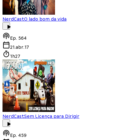
NerdCast
O lado bom da vida
Ep.
564
21.abr.17
1h27
NerdCast
Sem Licença para Dirigir
Ep.
459