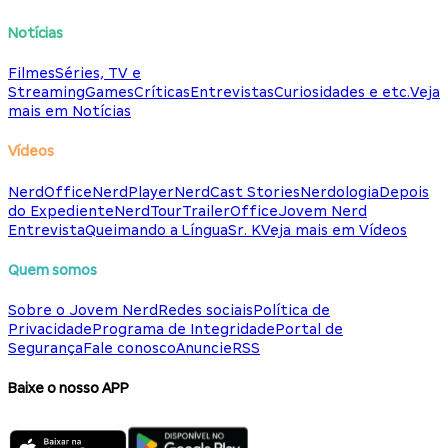
Notícias
Filmes
Séries, TV e
Streaming
Games
Críticas
Entrevistas
Curiosidades e etc.
Veja
mais em Notícias
Vídeos
NerdOffice
NerdPlayer
NerdCast Stories
Nerdologia
Depois
do Expediente
NerdTour
TrailerOffice
Jovem Nerd
Entrevista
Queimando a Língua
Sr. K
Veja mais em Vídeos
Quem somos
Sobre o Jovem Nerd
Redes sociais
Política de
Privacidade
Programa de Integridade
Portal de
Segurança
Fale conosco
Anuncie
RSS
Baixe o nosso APP