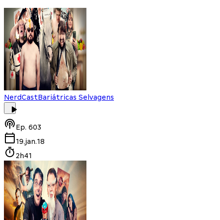
NerdCast
Bariátricas Selvagens
Ep.
603
19.jan.18
2h41