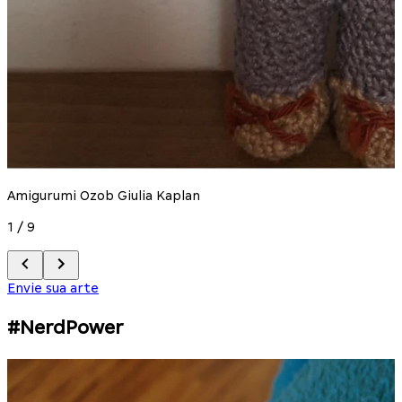
C
2
Amigurumi Ozob Giulia Kaplan
1
/
9
Envie sua arte
#NerdPower