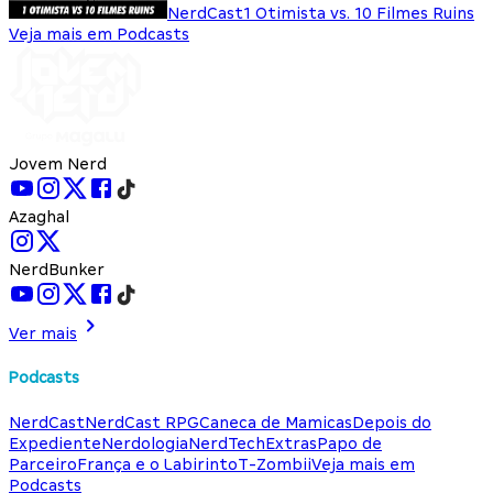
NerdCast
1 Otimista vs. 10 Filmes Ruins
Veja mais em Podcasts
Jovem Nerd
Azaghal
NerdBunker
Ver mais
Podcasts
NerdCast
NerdCast RPG
Caneca de Mamicas
Depois do
Expediente
Nerdologia
NerdTech
Extras
Papo de
Parceiro
França e o Labirinto
T-Zombii
Veja mais em
Podcasts