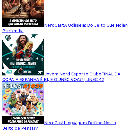
NerdCast
A Odisseia: Do Jeito Que Nolan
Pretendia
Jovem Nerd Esporte Clube
FINAL DA
COPA: A ESPANHA É BI, E O JNEC VOA?! | JNEC 42
NerdCast
Linguagem Define Nosso
Jeito de Pensar?