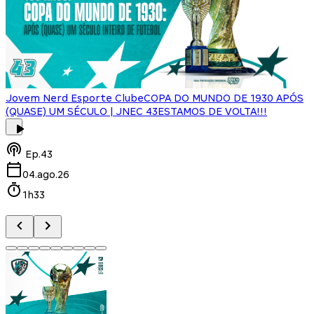
Jovem Nerd Esporte Clube
COPA DO MUNDO DE 1930 APÓS
(QUASE) UM SÉCULO | JNEC 43
ESTAMOS DE VOLTA!!!
J
Ep.
43
04.ago.26
1h33