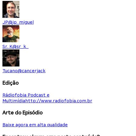
JP
@
jp_miguel
Sr. K
@
sr_k_
Tucano
@
cancerjack
Edição
Rádiofobia Podcast e
Multimídia
http://www.radiofobia.com.br
Arte do Episódio
Baixe agora em alta qualidade