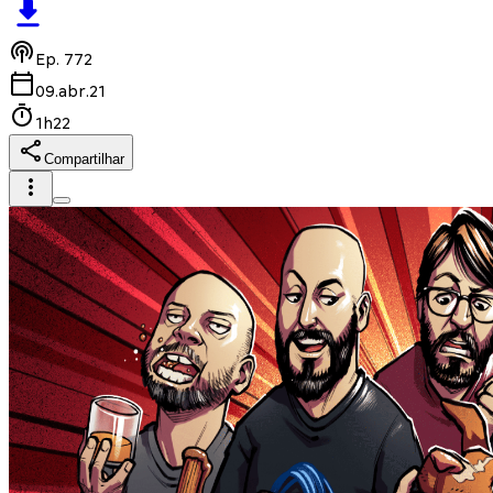
Ep.
772
09.abr.21
1h22
Compartilhar