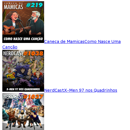
Caneca de Mamicas
Como Nasce Uma
Canção
NerdCast
X-Men 97 nos Quadrinhos