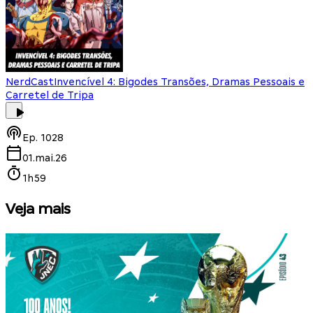
NerdCast
Invencível 4: Bigodes Transões, Dramas Pessoais e
Carretel de Tripa
Ep.
1028
01.mai.26
1h59
Veja mais