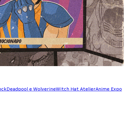
ock
Deadpool e Wolverine
Witch Hat Atelier
Anime Expo