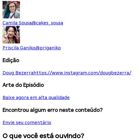
Camila Sousa
@
cakes_sousa
Priscila Ganiko
@
priganiko
Edição
Doug Bezerra
https://www.instagram.com/dougbezerra/
Arte do Episódio
Baixe agora em alta qualidade
Encontrou algum erro neste conteúdo?
Envie seu comentário
O que você está ouvindo?