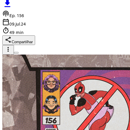
Ep.
156
09.jul.24
49 min
Compartilhar