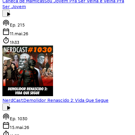
Caneca de Mamicas
Sou Jovem Pra Ser Velha e Velha Pra
Ser Jovem
Ep.
215
11.mai.26
1h33
NerdCast
Demolidor Renascido 2: Vida Que Segue
Ep.
1030
15.mai.26