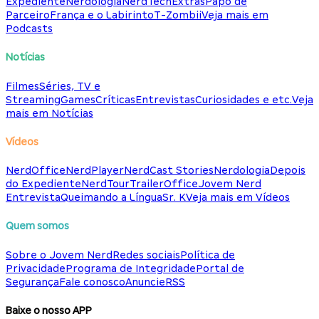
Expediente
Nerdologia
NerdTech
Extras
Papo de
Parceiro
França e o Labirinto
T-Zombii
Veja mais em
Podcasts
Notícias
Filmes
Séries, TV e
Streaming
Games
Críticas
Entrevistas
Curiosidades e etc.
Veja
mais em Notícias
Vídeos
NerdOffice
NerdPlayer
NerdCast Stories
Nerdologia
Depois
do Expediente
NerdTour
TrailerOffice
Jovem Nerd
Entrevista
Queimando a Língua
Sr. K
Veja mais em Vídeos
Quem somos
Sobre o Jovem Nerd
Redes sociais
Política de
Privacidade
Programa de Integridade
Portal de
Segurança
Fale conosco
Anuncie
RSS
Baixe o nosso APP