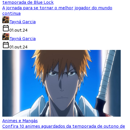
temporada de Blue Lock
A jornada para se tornar o melhor jogador do mundo
continua
Tayná Garcia
01.out.24
Tayná Garcia
01.out.24
Animes e Mangás
Confira 10 animes aguardados da temporada de outono de