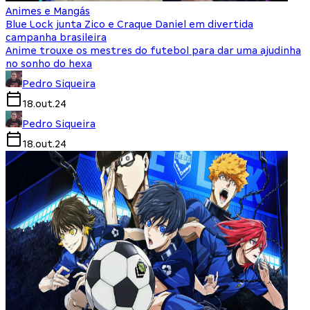
Animes e Mangás
Blue Lock junta Zico e Craque Daniel em divertida
campanha brasileira
Anime trouxe os mestres do futebol para dar uma ajudinha
no sonho do hexa
Pedro Siqueira
18.out.24
Pedro Siqueira
18.out.24