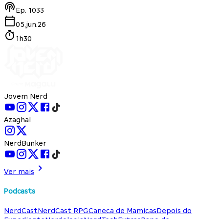
Ep.
1033
05.jun.26
1h30
Jovem Nerd
Azaghal
NerdBunker
Ver mais
Podcasts
NerdCast
NerdCast RPG
Caneca de Mamicas
Depois do