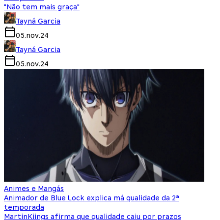
"Não tem mais graça"
Tayná Garcia
05.nov.24
Tayná Garcia
05.nov.24
Animes e Mangás
Animador de Blue Lock explica má qualidade da 2ª
temporada
MartinKiings afirma que qualidade caiu por prazos