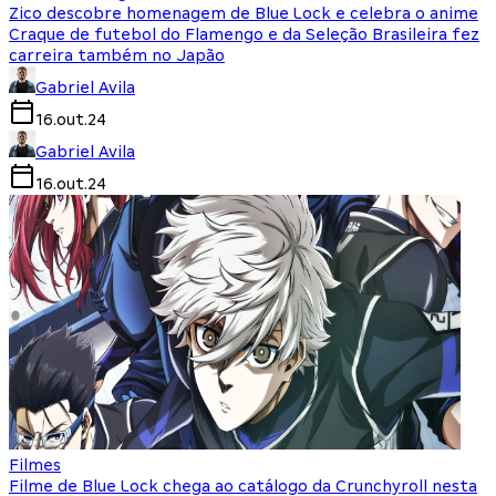
Zico descobre homenagem de Blue Lock e celebra o anime
Craque de futebol do Flamengo e da Seleção Brasileira fez
carreira também no Japão
Gabriel Avila
16.out.24
Gabriel Avila
16.out.24
Filmes
Filme de Blue Lock chega ao catálogo da Crunchyroll nesta