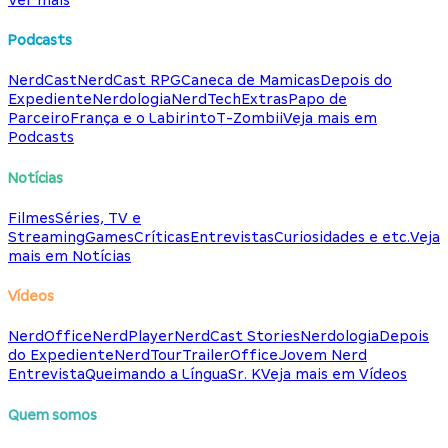
Podcasts
NerdCast
NerdCast RPG
Caneca de Mamicas
Depois do
Expediente
Nerdologia
NerdTech
Extras
Papo de
Parceiro
França e o Labirinto
T-Zombii
Veja mais em
Podcasts
Notícias
Filmes
Séries, TV e
Streaming
Games
Críticas
Entrevistas
Curiosidades e etc.
Veja
mais em Notícias
Vídeos
NerdOffice
NerdPlayer
NerdCast Stories
Nerdologia
Depois
do Expediente
NerdTour
TrailerOffice
Jovem Nerd
Entrevista
Queimando a Língua
Sr. K
Veja mais em Vídeos
Quem somos