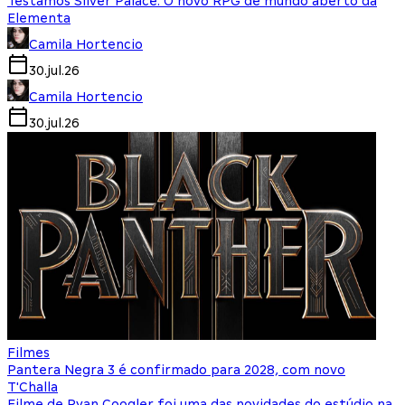
Testamos Silver Palace: O novo RPG de mundo aberto da
Elementa
Camila Hortencio
30.jul.26
Camila Hortencio
30.jul.26
Filmes
Pantera Negra 3 é confirmado para 2028, com novo
T'Challa
Filme de Ryan Coogler foi uma das novidades do estúdio na