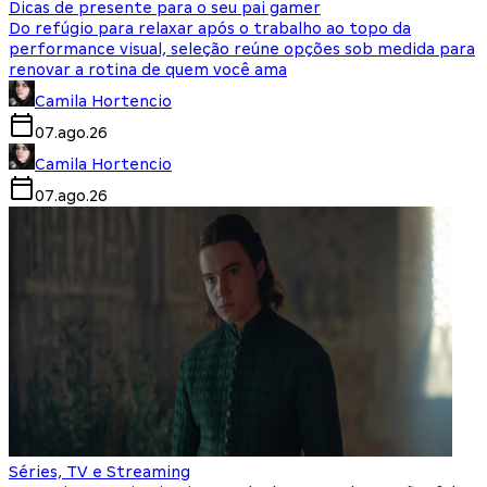
Dicas de presente para o seu pai gamer
Do refúgio para relaxar após o trabalho ao topo da
performance visual, seleção reúne opções sob medida para
renovar a rotina de quem você ama
Camila Hortencio
07.ago.26
Camila Hortencio
07.ago.26
Séries, TV e Streaming