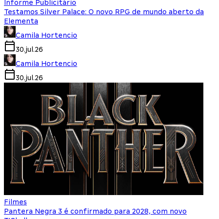
Informe Publicitário
Testamos Silver Palace: O novo RPG de mundo aberto da
Elementa
Camila Hortencio
30.jul.26
Camila Hortencio
30.jul.26
Filmes
Pantera Negra 3 é confirmado para 2028, com novo