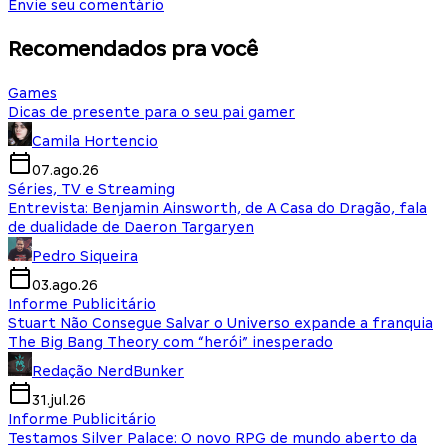
Envie seu comentário
Recomendados pra você
Games
Dicas de presente para o seu pai gamer
Camila Hortencio
07.ago.26
Séries, TV e Streaming
Entrevista: Benjamin Ainsworth, de A Casa do Dragão, fala
de dualidade de Daeron Targaryen
Pedro Siqueira
03.ago.26
Informe Publicitário
Stuart Não Consegue Salvar o Universo expande a franquia
The Big Bang Theory com “herói” inesperado
Redação NerdBunker
31.jul.26
Informe Publicitário
Testamos Silver Palace: O novo RPG de mundo aberto da