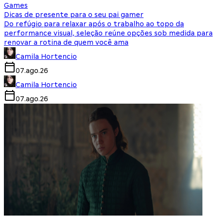
Games
Dicas de presente para o seu pai gamer
Do refúgio para relaxar após o trabalho ao topo da
performance visual, seleção reúne opções sob medida para
renovar a rotina de quem você ama
Camila Hortencio
07.ago.26
Camila Hortencio
07.ago.26