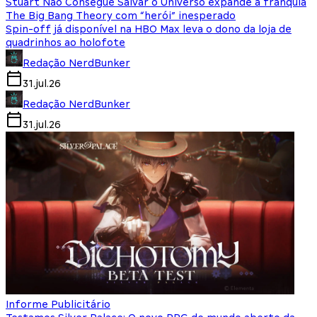
Stuart Não Consegue Salvar o Universo expande a franquia
The Big Bang Theory com “herói” inesperado
Spin-off já disponível na HBO Max leva o dono da loja de
quadrinhos ao holofote
Redação NerdBunker
31.jul.26
Redação NerdBunker
31.jul.26
Informe Publicitário