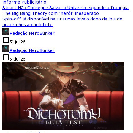
Informe Publicitário
Stuart Não Consegue Salvar o Universo expande a franquia
The Big Bang Theory com “herói” inesperado
Spin-off já disponível na HBO Max leva o dono da loja de
quadrinhos ao holofote
Redação NerdBunker
31.jul.26
Redação NerdBunker
31.jul.26