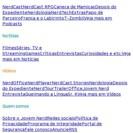
NerdCast
NerdCast RPG
Caneca de Mamicas
Depois do
Expediente
Nerdologia
NerdTech
Extras
Papo de
Parceiro
França e o Labirinto
T-Zombii
Veja mais em
Podcasts
Notícias
Filmes
Séries, TV e
Streaming
Games
Críticas
Entrevistas
Curiosidades e etc.
Veja
mais em Notícias
Vídeos
NerdOffice
NerdPlayer
NerdCast Stories
Nerdologia
Depois
do Expediente
NerdTour
TrailerOffice
Jovem Nerd
Entrevista
Queimando a Língua
Sr. K
Veja mais em Vídeos
Quem somos
Sobre o Jovem Nerd
Redes sociais
Política de
Privacidade
Programa de Integridade
Portal de
Segurança
Fale conosco
Anuncie
RSS