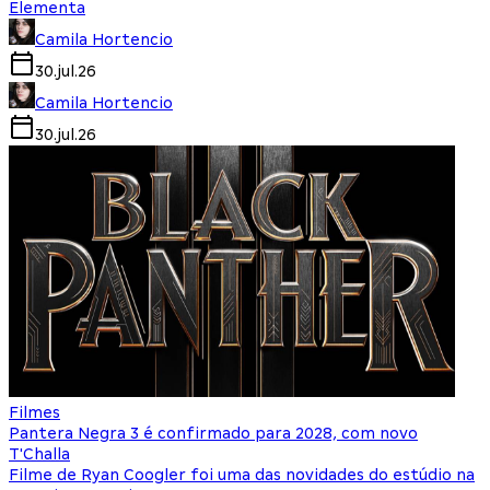
Elementa
Camila Hortencio
30.jul.26
Camila Hortencio
30.jul.26
Filmes
Pantera Negra 3 é confirmado para 2028, com novo
T'Challa
Filme de Ryan Coogler foi uma das novidades do estúdio na