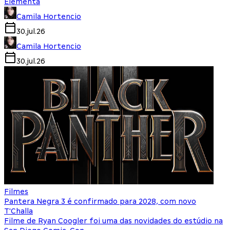
Elementa
Camila Hortencio
30.jul.26
Camila Hortencio
30.jul.26
Filmes
Pantera Negra 3 é confirmado para 2028, com novo
T'Challa
Filme de Ryan Coogler foi uma das novidades do estúdio na