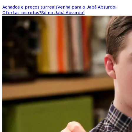
Achados e preços surreais
Venha para o Jabá Absurdo!
Ofertas secretas?
Só no Jabá Absurdo!