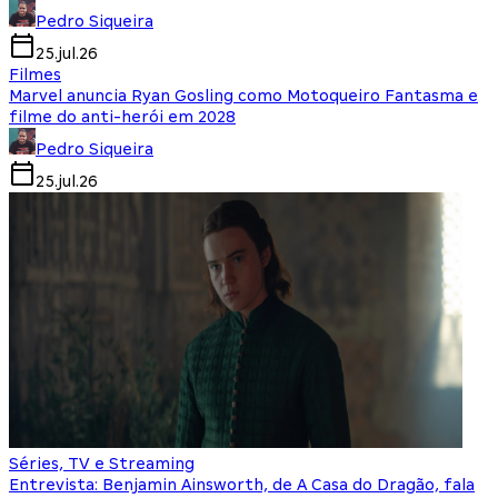
Pedro Siqueira
25.jul.26
Filmes
Marvel anuncia Ryan Gosling como Motoqueiro Fantasma e
filme do anti-herói em 2028
Pedro Siqueira
25.jul.26
Séries, TV e Streaming
Entrevista: Benjamin Ainsworth, de A Casa do Dragão, fala