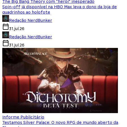
The Big Bang Theory com “herói” inesperado
Spin-off já disponível na HBO Max leva o dono da loja de
quadrinhos ao holofote
Redação NerdBunker
31.jul.26
Redação NerdBunker
31.jul.26
Informe Publicitário
Testamos Silver Palace: O novo RPG de mundo aberto da