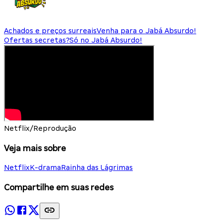
Achados e preços surreais
Venha para o Jabá Absurdo!
Ofertas secretas?
Só no Jabá Absurdo!
Netflix/Reprodução
Veja mais sobre
Netflix
K-drama
Rainha das Lágrimas
Compartilhe em suas redes