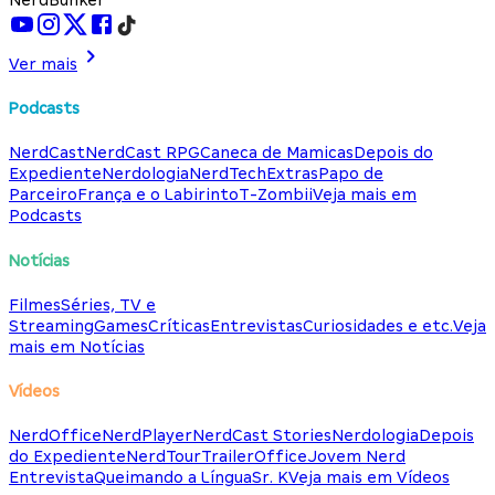
Ver mais
Podcasts
NerdCast
NerdCast RPG
Caneca de Mamicas
Depois do
Expediente
Nerdologia
NerdTech
Extras
Papo de
Parceiro
França e o Labirinto
T-Zombii
Veja mais em
Podcasts
Notícias
Filmes
Séries, TV e
Streaming
Games
Críticas
Entrevistas
Curiosidades e etc.
Veja
mais em Notícias
Vídeos
NerdOffice
NerdPlayer
NerdCast Stories
Nerdologia
Depois
do Expediente
NerdTour
TrailerOffice
Jovem Nerd
Entrevista
Queimando a Língua
Sr. K
Veja mais em Vídeos