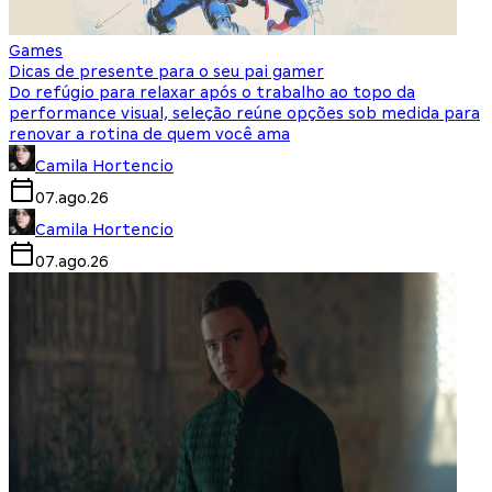
Games
Dicas de presente para o seu pai gamer
Do refúgio para relaxar após o trabalho ao topo da
performance visual, seleção reúne opções sob medida para
renovar a rotina de quem você ama
Camila Hortencio
07.ago.26
Camila Hortencio
07.ago.26