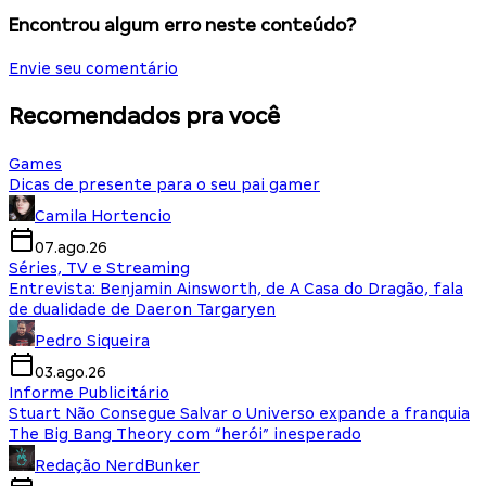
Encontrou algum erro neste conteúdo?
Envie seu comentário
Recomendados pra você
Games
Dicas de presente para o seu pai gamer
Camila Hortencio
07.ago.26
Séries, TV e Streaming
Entrevista: Benjamin Ainsworth, de A Casa do Dragão, fala
de dualidade de Daeron Targaryen
Pedro Siqueira
03.ago.26
Informe Publicitário
Stuart Não Consegue Salvar o Universo expande a franquia
The Big Bang Theory com “herói” inesperado
Redação NerdBunker