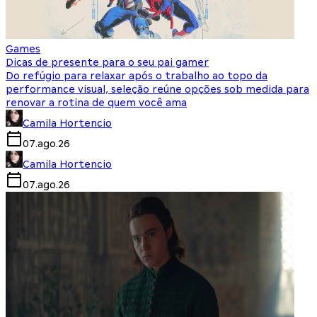
Games
Dicas de presente para o seu pai gamer
Do refúgio para relaxar após o trabalho ao topo da
performance visual, seleção reúne opções sob medida para
renovar a rotina de quem você ama
Camila Hortencio
07.ago.26
Camila Hortencio
07.ago.26