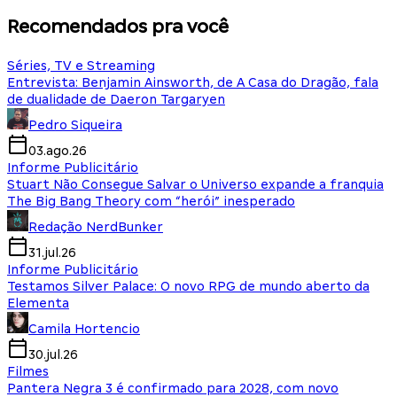
Recomendados pra você
Séries, TV e Streaming
Entrevista: Benjamin Ainsworth, de A Casa do Dragão, fala
de dualidade de Daeron Targaryen
Pedro Siqueira
03.ago.26
Informe Publicitário
Stuart Não Consegue Salvar o Universo expande a franquia
The Big Bang Theory com “herói” inesperado
Redação NerdBunker
31.jul.26
Informe Publicitário
Testamos Silver Palace: O novo RPG de mundo aberto da
Elementa
Camila Hortencio
30.jul.26
Filmes
Pantera Negra 3 é confirmado para 2028, com novo