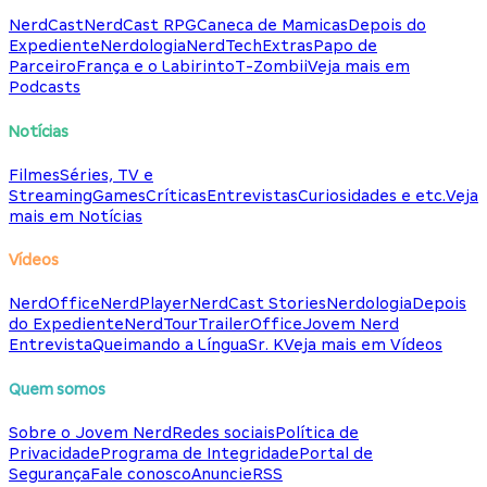
NerdCast
NerdCast RPG
Caneca de Mamicas
Depois do
Expediente
Nerdologia
NerdTech
Extras
Papo de
Parceiro
França e o Labirinto
T-Zombii
Veja mais em
Podcasts
Notícias
Filmes
Séries, TV e
Streaming
Games
Críticas
Entrevistas
Curiosidades e etc.
Veja
mais em Notícias
Vídeos
NerdOffice
NerdPlayer
NerdCast Stories
Nerdologia
Depois
do Expediente
NerdTour
TrailerOffice
Jovem Nerd
Entrevista
Queimando a Língua
Sr. K
Veja mais em Vídeos
Quem somos
Sobre o Jovem Nerd
Redes sociais
Política de
Privacidade
Programa de Integridade
Portal de
Segurança
Fale conosco
Anuncie
RSS