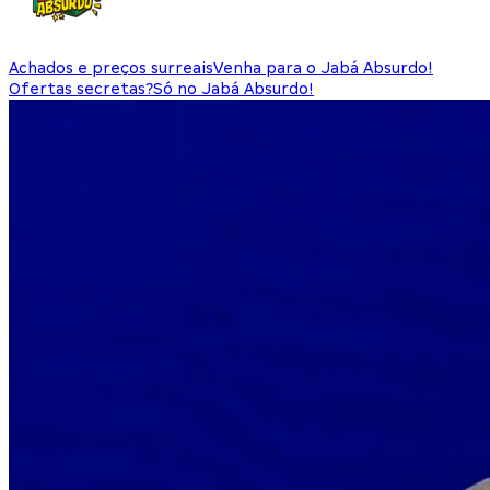
Achados e preços surreais
Venha para o Jabá Absurdo!
Ofertas secretas?
Só no Jabá Absurdo!