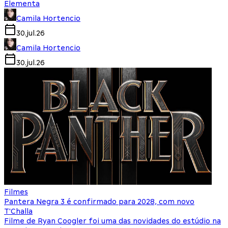
Elementa
Camila Hortencio
30.jul.26
Camila Hortencio
30.jul.26
Filmes
Pantera Negra 3 é confirmado para 2028, com novo
T'Challa
Filme de Ryan Coogler foi uma das novidades do estúdio na