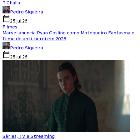
T'Challa
Pedro Siqueira
25.jul.26
Filmes
Marvel anuncia Ryan Gosling como Motoqueiro Fantasma e
filme do anti-herói em 2028
Pedro Siqueira
25.jul.26
Séries, TV e Streaming