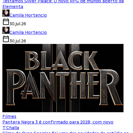
Testamos Silver Palace: O novo RPG de mundo aberto da
Elementa
Camila Hortencio
30.jul.26
Camila Hortencio
30.jul.26
Filmes
Pantera Negra 3 é confirmado para 2028, com novo
T'Challa