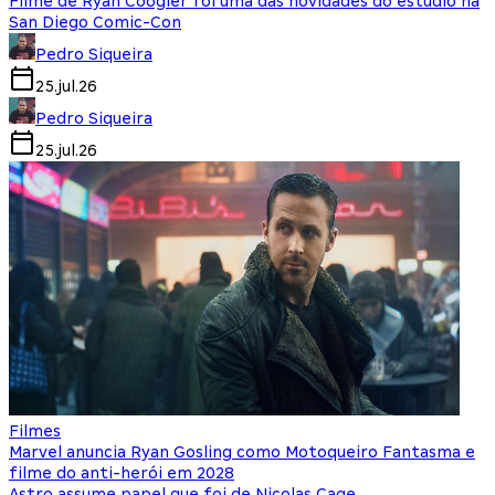
Filme de Ryan Coogler foi uma das novidades do estúdio na
San Diego Comic-Con
Pedro Siqueira
25.jul.26
Pedro Siqueira
25.jul.26
Filmes
Marvel anuncia Ryan Gosling como Motoqueiro Fantasma e
filme do anti-herói em 2028
Astro assume papel que foi de Nicolas Cage