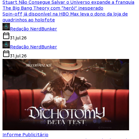
Stuart Não Consegue Salvar o Universo expande a franquia
The Big Bang Theory com “herói” inesperado
Spin-off já disponível na HBO Max leva o dono da loja de
quadrinhos ao holofote
Redação NerdBunker
31.jul.26
Redação NerdBunker
31.jul.26
Informe Publicitário