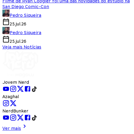
Filme de Ryan Coogler foi uma das novidades do estúdio na
San Diego Comic-Con
Pedro Siqueira
25.jul.26
Pedro Siqueira
25.jul.26
Veja mais Notícias
Jovem Nerd
Azaghal
NerdBunker
Ver mais