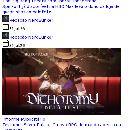
The Big Bang Theory com “herói” inesperado
Spin-off já disponível na HBO Max leva o dono da loja de
quadrinhos ao holofote
Redação NerdBunker
31.jul.26
Redação NerdBunker
31.jul.26
Informe Publicitário
Testamos Silver Palace: O novo RPG de mundo aberto da