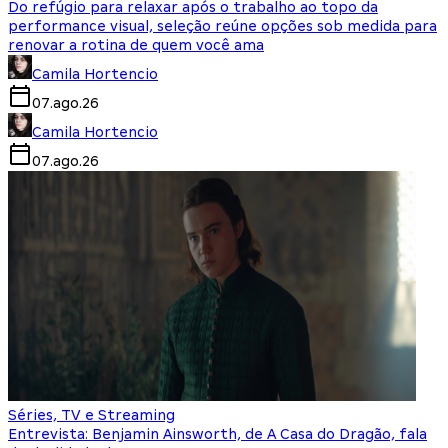
Do refúgio para relaxar após o trabalho ao topo da
performance visual, seleção reúne opções sob medida para
renovar a rotina de quem você ama
Camila Hortencio
07.ago.26
Camila Hortencio
07.ago.26
Séries, TV e Streaming
Entrevista: Benjamin Ainsworth, de A Casa do Dragão, fala