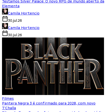
Testamos Silver Palace: O novo RPG de mundo aberto da
Elementa
Camila Hortencio
30.jul.26
Camila Hortencio
30.jul.26
Filmes
Pantera Negra 3 é confirmado para 2028, com novo
T'Challa