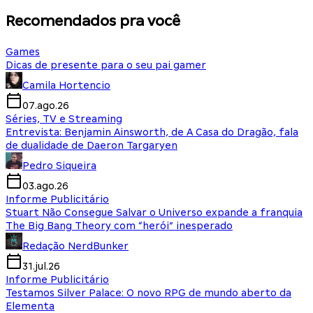
Recomendados pra você
Games
Dicas de presente para o seu pai gamer
Camila Hortencio
07.ago.26
Séries, TV e Streaming
Entrevista: Benjamin Ainsworth, de A Casa do Dragão, fala
de dualidade de Daeron Targaryen
Pedro Siqueira
03.ago.26
Informe Publicitário
Stuart Não Consegue Salvar o Universo expande a franquia
The Big Bang Theory com “herói” inesperado
Redação NerdBunker
31.jul.26
Informe Publicitário
Testamos Silver Palace: O novo RPG de mundo aberto da
Elementa