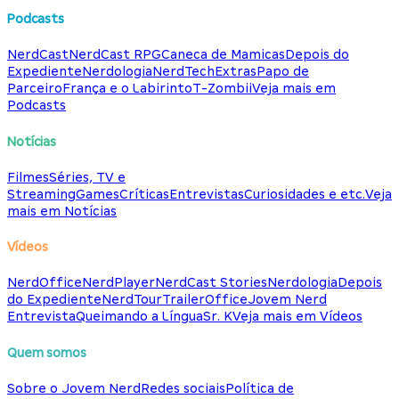
Podcasts
NerdCast
NerdCast RPG
Caneca de Mamicas
Depois do
Expediente
Nerdologia
NerdTech
Extras
Papo de
Parceiro
França e o Labirinto
T-Zombii
Veja mais em
Podcasts
Notícias
Filmes
Séries, TV e
Streaming
Games
Críticas
Entrevistas
Curiosidades e etc.
Veja
mais em Notícias
Vídeos
NerdOffice
NerdPlayer
NerdCast Stories
Nerdologia
Depois
do Expediente
NerdTour
TrailerOffice
Jovem Nerd
Entrevista
Queimando a Língua
Sr. K
Veja mais em Vídeos
Quem somos
Sobre o Jovem Nerd
Redes sociais
Política de