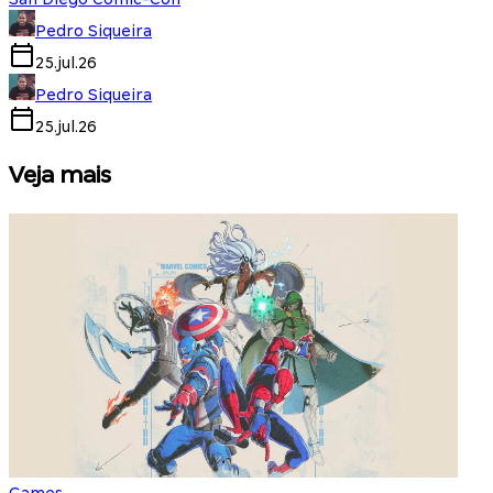
Pedro Siqueira
25.jul.26
Pedro Siqueira
25.jul.26
Veja mais
Games
S