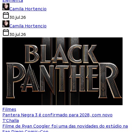
Elementa
Camila Hortencio
30.jul.26
Camila Hortencio
30.jul.26
Filmes
Pantera Negra 3 é confirmado para 2028, com novo
T'Challa
Filme de Ryan Coogler foi uma das novidades do estúdio na
San Diego Comic-Con