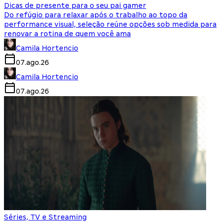
Dicas de presente para o seu pai gamer
Do refúgio para relaxar após o trabalho ao topo da
performance visual, seleção reúne opções sob medida para
renovar a rotina de quem você ama
Camila Hortencio
07.ago.26
Camila Hortencio
07.ago.26
Séries, TV e Streaming