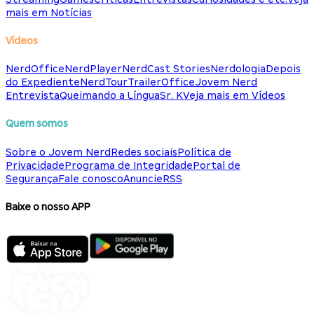
mais em Notícias
Vídeos
NerdOffice
NerdPlayer
NerdCast Stories
Nerdologia
Depois
do Expediente
NerdTour
TrailerOffice
Jovem Nerd
Entrevista
Queimando a Língua
Sr. K
Veja mais em Vídeos
Quem somos
Sobre o Jovem Nerd
Redes sociais
Política de
Privacidade
Programa de Integridade
Portal de
Segurança
Fale conosco
Anuncie
RSS
Baixe o nosso APP