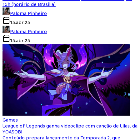
15h (horário de Brasília)
Paloma Pinheiro
15.abr.25
Paloma Pinheiro
15.abr.25
Games
League of Legends ganha videoclipe com canção de Lilas, da
YOASOBI
Conteúdo prepara lançamento da Temporada 2, que