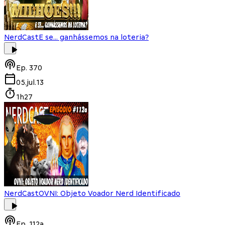
NerdCast
E se... ganhássemos na loteria?
Ep.
370
05.jul.13
1h27
NerdCast
OVNI: Objeto Voador Nerd Identificado
Ep.
112a