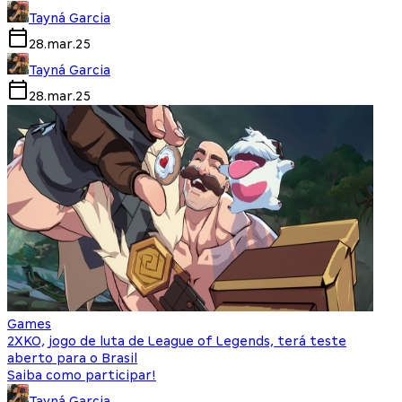
Tayná Garcia
28.mar.25
Tayná Garcia
28.mar.25
Games
2XKO, jogo de luta de League of Legends, terá teste
aberto para o Brasil
Saiba como participar!
Tayná Garcia