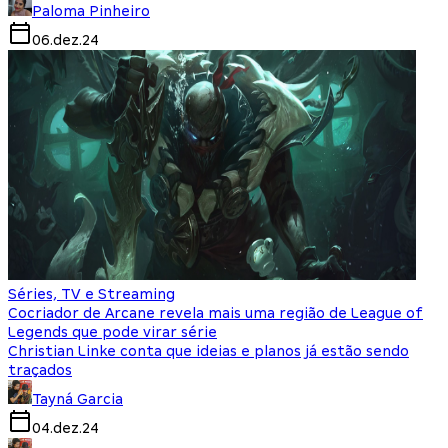
Paloma Pinheiro
06.dez.24
Séries, TV e Streaming
Cocriador de Arcane revela mais uma região de League of
Legends que pode virar série
Christian Linke conta que ideias e planos já estão sendo
traçados
Tayná Garcia
04.dez.24