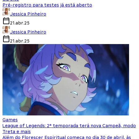
Pré-registro para testes já está aberto
Jessica Pinheiro
21.abr.25
Jessica Pinheiro
21.abr.25
Games
League of Legends: 2ª temporada terá nova Campeã, modo
Treta e mais
Além do Florescer Espiritual começa no dia 30 de abril, às