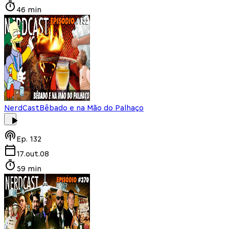
46 min
NerdCast
Bêbado e na Mão do Palhaço
Ep.
132
17.out.08
59 min