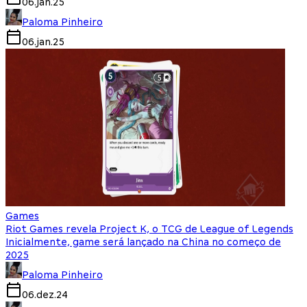
06.jan.25
Paloma Pinheiro
06.jan.25
Games
Riot Games revela Project K, o TCG de League of Legends
Inicialmente, game será lançado na China no começo de
2025
Paloma Pinheiro
06.dez.24