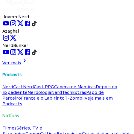
Jovem Nerd
Azaghal
NerdBunker
Ver mais
Podcasts
NerdCast
NerdCast RPG
Caneca de Mamicas
Depois do
Expediente
Nerdologia
NerdTech
Extras
Papo de
Parceiro
França e o Labirinto
T-Zombii
Veja mais em
Podcasts
Notícias
Filmes
Séries, TV e
Streaming
Games
Críticas
Entrevistas
Curiosidades e etc.
Veja