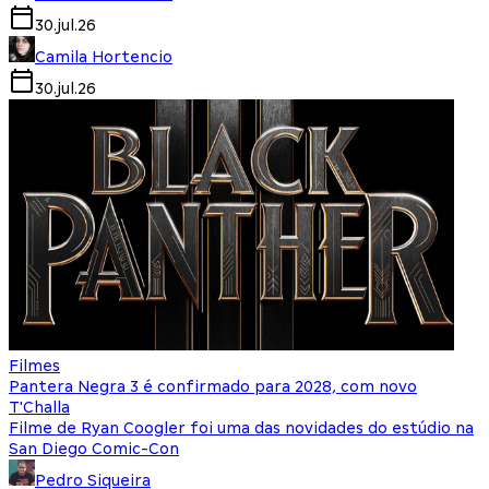
30.jul.26
Camila Hortencio
30.jul.26
Filmes
Pantera Negra 3 é confirmado para 2028, com novo
T'Challa
Filme de Ryan Coogler foi uma das novidades do estúdio na
San Diego Comic-Con
Pedro Siqueira