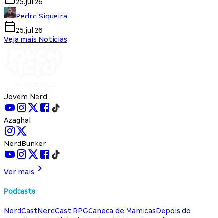
25.jul.26
Pedro Siqueira
25.jul.26
Veja mais Notícias
Jovem Nerd
Azaghal
NerdBunker
Ver mais
Podcasts
NerdCast
NerdCast RPG
Caneca de Mamicas
Depois do