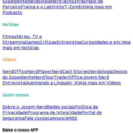
Expediente
Nerdologia
NerdTech
Extras
Papo de
Parceiro
França e o Labirinto
T-Zombii
Veja mais em
Podcasts
Notícias
Filmes
Séries, TV e
Streaming
Games
Críticas
Entrevistas
Curiosidades e etc.
Veja
mais em Notícias
Vídeos
NerdOffice
NerdPlayer
NerdCast Stories
Nerdologia
Depois
do Expediente
NerdTour
TrailerOffice
Jovem Nerd
Entrevista
Queimando a Língua
Sr. K
Veja mais em Vídeos
Quem somos
Sobre o Jovem Nerd
Redes sociais
Política de
Privacidade
Programa de Integridade
Portal de
Segurança
Fale conosco
Anuncie
RSS
Baixe o nosso APP