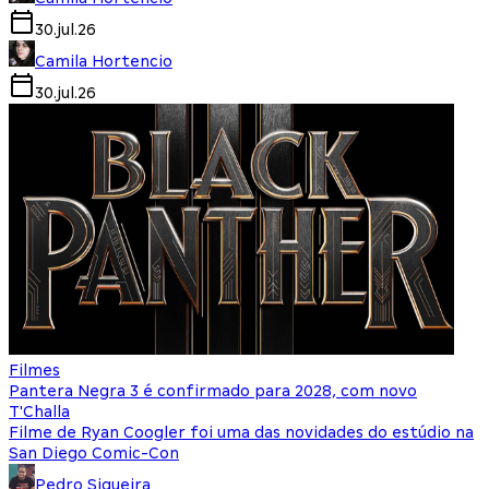
30.jul.26
Camila Hortencio
30.jul.26
Filmes
Pantera Negra 3 é confirmado para 2028, com novo
T'Challa
Filme de Ryan Coogler foi uma das novidades do estúdio na
San Diego Comic-Con
Pedro Siqueira