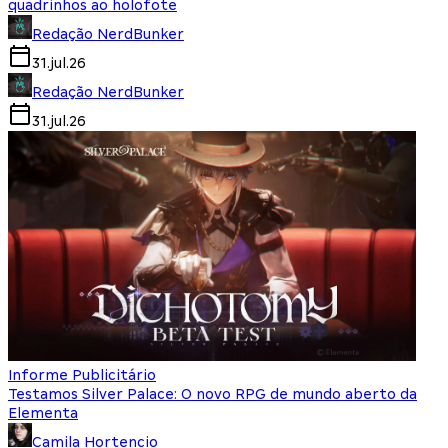
quadrinhos ao holofote
Redação NerdBunker
31.jul.26
Redação NerdBunker
31.jul.26
Informe Publicitário
Testamos Silver Palace: O novo RPG de mundo aberto da
Elementa
Camila Hortencio