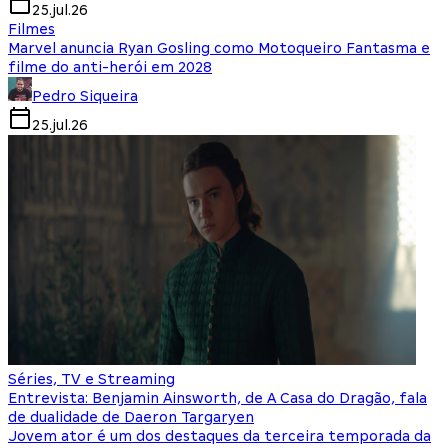
25.jul.26
Filmes
Marvel anuncia Ryan Gosling como Motoqueiro Fantasma e
filme do anti-herói em 2028
Pedro Siqueira
25.jul.26
Séries, TV e Streaming
Entrevista: Benjamin Ainsworth, de A Casa do Dragão, fala
de dualidade de Daeron Targaryen
Jovem ator é um dos destaques da terceira temporada da