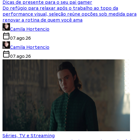
Dicas de presente para o seu pai gamer
Do refúgio para relaxar após o trabalho ao topo da
performance visual, seleção reúne opções sob medida para
renovar a rotina de quem você ama
Camila Hortencio
07.ago.26
Camila Hortencio
07.ago.26
Séries, TV e Streaming