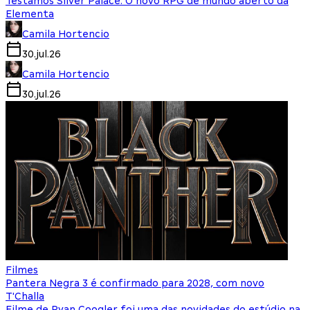
Testamos Silver Palace: O novo RPG de mundo aberto da
Elementa
Camila Hortencio
30.jul.26
Camila Hortencio
30.jul.26
Filmes
Pantera Negra 3 é confirmado para 2028, com novo
T'Challa
Filme de Ryan Coogler foi uma das novidades do estúdio na