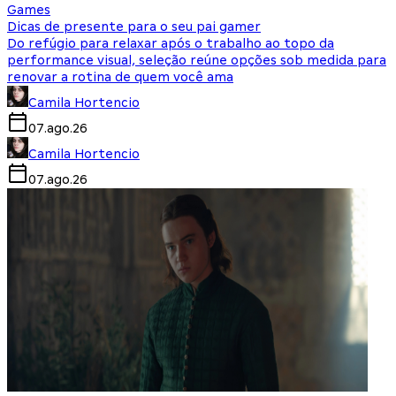
Games
Dicas de presente para o seu pai gamer
Do refúgio para relaxar após o trabalho ao topo da
performance visual, seleção reúne opções sob medida para
renovar a rotina de quem você ama
Camila Hortencio
07.ago.26
Camila Hortencio
07.ago.26