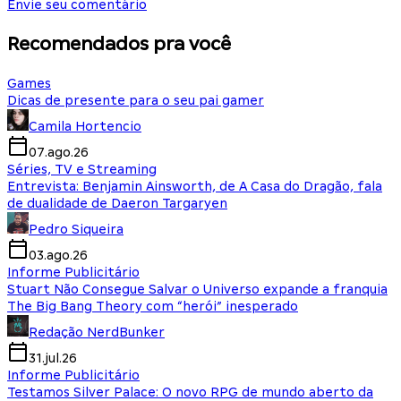
Envie seu comentário
Recomendados pra você
Games
Dicas de presente para o seu pai gamer
Camila Hortencio
07.ago.26
Séries, TV e Streaming
Entrevista: Benjamin Ainsworth, de A Casa do Dragão, fala
de dualidade de Daeron Targaryen
Pedro Siqueira
03.ago.26
Informe Publicitário
Stuart Não Consegue Salvar o Universo expande a franquia
The Big Bang Theory com “herói” inesperado
Redação NerdBunker
31.jul.26
Informe Publicitário
Testamos Silver Palace: O novo RPG de mundo aberto da