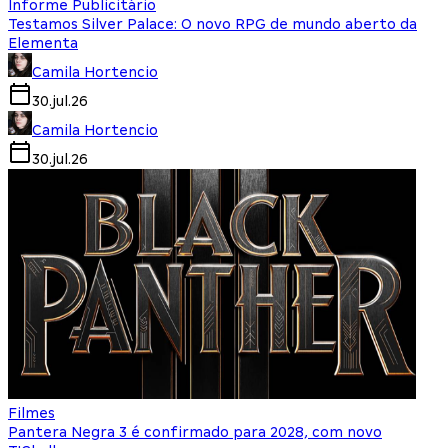
Informe Publicitário
Testamos Silver Palace: O novo RPG de mundo aberto da
Elementa
Camila Hortencio
30.jul.26
Camila Hortencio
30.jul.26
Filmes
Pantera Negra 3 é confirmado para 2028, com novo