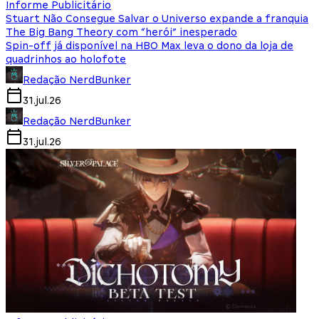
Informe Publicitário
Stuart Não Consegue Salvar o Universo expande a franquia
The Big Bang Theory com “herói” inesperado
Spin-off já disponível na HBO Max leva o dono da loja de
quadrinhos ao holofote
Redação NerdBunker
31.jul.26
Redação NerdBunker
31.jul.26