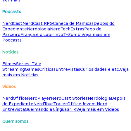
Podcasts
NerdCast
NerdCast RPG
Caneca de Mamicas
Depois do
Expediente
Nerdologia
NerdTech
Extras
Papo de
Parceiro
França e o Labirinto
T-Zombii
Veja mais em
Podcasts
Notícias
Filmes
Séries, TV e
Streaming
Games
Críticas
Entrevistas
Curiosidades e etc.
Veja
mais em Notícias
Vídeos
NerdOffice
NerdPlayer
NerdCast Stories
Nerdologia
Depois
do Expediente
NerdTour
TrailerOffice
Jovem Nerd
Entrevista
Queimando a Língua
Sr. K
Veja mais em Vídeos
Quem somos