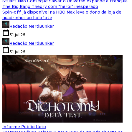
Stuart Não Consegue Salvar o Universo expande a franquia
The Big Bang Theory com “herói” inesperado
Spin-off já disponível na HBO Max leva o dono da loja de
quadrinhos ao holofote
Redação NerdBunker
31.jul.26
Redação NerdBunker
31.jul.26
Informe Publicitário