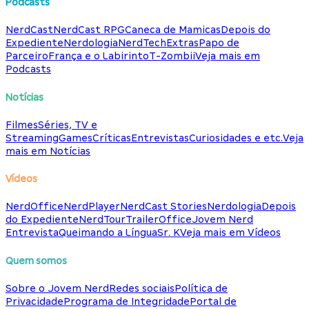
Podcasts
NerdCast
NerdCast RPG
Caneca de Mamicas
Depois do
Expediente
Nerdologia
NerdTech
Extras
Papo de
Parceiro
França e o Labirinto
T-Zombii
Veja mais em
Podcasts
Notícias
Filmes
Séries, TV e
Streaming
Games
Críticas
Entrevistas
Curiosidades e etc.
Veja
mais em Notícias
Vídeos
NerdOffice
NerdPlayer
NerdCast Stories
Nerdologia
Depois
do Expediente
NerdTour
TrailerOffice
Jovem Nerd
Entrevista
Queimando a Língua
Sr. K
Veja mais em Vídeos
Quem somos
Sobre o Jovem Nerd
Redes sociais
Política de
Privacidade
Programa de Integridade
Portal de