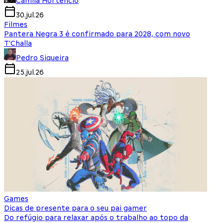
Camila Hortencio
30.jul.26
Filmes
Pantera Negra 3 é confirmado para 2028, com novo
T'Challa
Pedro Siqueira
25.jul.26
Games
Dicas de presente para o seu pai gamer
Do refúgio para relaxar após o trabalho ao topo da