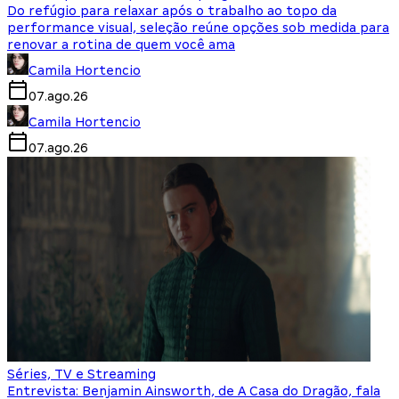
Do refúgio para relaxar após o trabalho ao topo da
performance visual, seleção reúne opções sob medida para
renovar a rotina de quem você ama
Camila Hortencio
07.ago.26
Camila Hortencio
07.ago.26
Séries, TV e Streaming
Entrevista: Benjamin Ainsworth, de A Casa do Dragão, fala