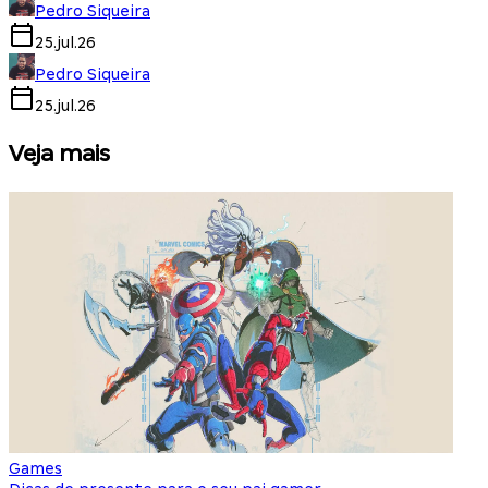
Pedro Siqueira
25.jul.26
Pedro Siqueira
25.jul.26
Veja mais
Games
S