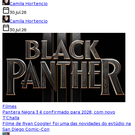
Camila Hortencio
30.jul.26
Camila Hortencio
30.jul.26
Filmes
Pantera Negra 3 é confirmado para 2028, com novo
T'Challa
Filme de Ryan Coogler foi uma das novidades do estúdio na
San Diego Comic-Con