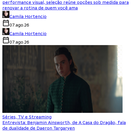
performance visual, seleção reúne opções sob medida para
renovar a rotina de quem você ama
Camila Hortencio
07.ago.26
Camila Hortencio
07.ago.26
Séries, TV e Streaming
Entrevista: Benjamin Ainsworth, de A Casa do Dragão, fala
de dualidade de Daeron Targaryen