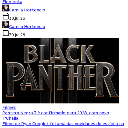
Elementa
Camila Hortencio
30.jul.26
Camila Hortencio
30.jul.26
Filmes
Pantera Negra 3 é confirmado para 2028, com novo
T'Challa
Filme de Ryan Coogler foi uma das novidades do estúdio na