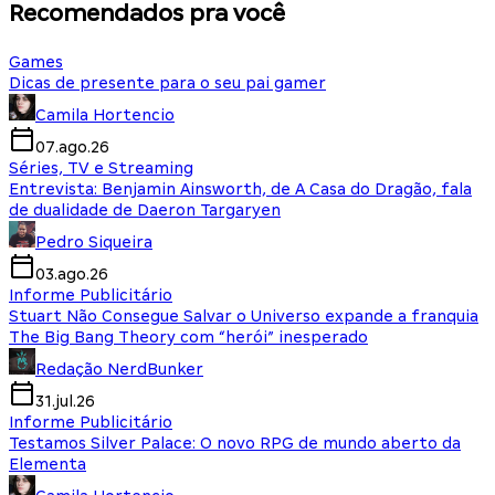
Recomendados pra você
Games
Dicas de presente para o seu pai gamer
Camila Hortencio
07.ago.26
Séries, TV e Streaming
Entrevista: Benjamin Ainsworth, de A Casa do Dragão, fala
de dualidade de Daeron Targaryen
Pedro Siqueira
03.ago.26
Informe Publicitário
Stuart Não Consegue Salvar o Universo expande a franquia
The Big Bang Theory com “herói” inesperado
Redação NerdBunker
31.jul.26
Informe Publicitário
Testamos Silver Palace: O novo RPG de mundo aberto da
Elementa