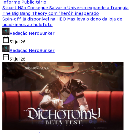
Informe Publicitário
Stuart Não Consegue Salvar o Universo expande a franquia
The Big Bang Theory com “herói” inesperado
Spin-off já disponível na HBO Max leva o dono da loja de
quadrinhos ao holofote
Redação NerdBunker
31.jul.26
Redação NerdBunker
31.jul.26