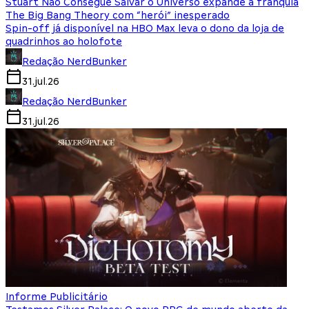
Stuart Não Consegue Salvar o Universo expande a franquia
The Big Bang Theory com “herói” inesperado
Spin-off já disponível na HBO Max leva o dono da loja de
quadrinhos ao holofote
Redação NerdBunker
31.jul.26
Redação NerdBunker
31.jul.26
Informe Publicitário