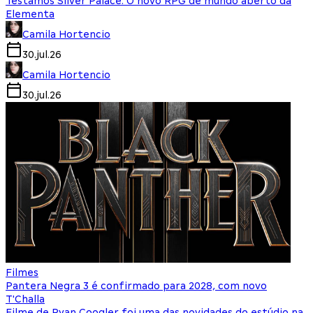
Testamos Silver Palace: O novo RPG de mundo aberto da
Elementa
Camila Hortencio
30.jul.26
Camila Hortencio
30.jul.26
Filmes
Pantera Negra 3 é confirmado para 2028, com novo
T'Challa
Filme de Ryan Coogler foi uma das novidades do estúdio na