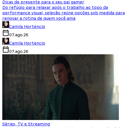
Dicas de presente para o seu pai gamer
Do refúgio para relaxar após o trabalho ao topo da
performance visual, seleção reúne opções sob medida para
renovar a rotina de quem você ama
Camila Hortencio
07.ago.26
Camila Hortencio
07.ago.26
Séries, TV e Streaming