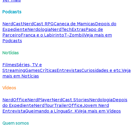
Podcasts
NerdCast
NerdCast RPG
Caneca de Mamicas
Depois do
Expediente
Nerdologia
NerdTech
Extras
Papo de
Parceiro
França e o Labirinto
T-Zombii
Veja mais em
Podcasts
Notícias
Filmes
Séries, TV e
Streaming
Games
Críticas
Entrevistas
Curiosidades e etc.
Veja
mais em Notícias
Vídeos
NerdOffice
NerdPlayer
NerdCast Stories
Nerdologia
Depois
do Expediente
NerdTour
TrailerOffice
Jovem Nerd
Entrevista
Queimando a Língua
Sr. K
Veja mais em Vídeos
Quem somos