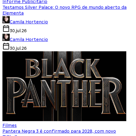
Informe Publicitário
Testamos Silver Palace: O novo RPG de mundo aberto da
Elementa
Camila Hortencio
30.jul.26
Camila Hortencio
30.jul.26
Filmes
Pantera Negra 3 é confirmado para 2028, com novo