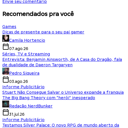
Envie seu comentário
Recomendados pra você
Games
Dicas de presente para o seu pai gamer
Camila Hortencio
07.ago.26
Séries, TV e Streaming
Entrevista: Benjamin Ainsworth, de A Casa do Dragão, fala
de dualidade de Daeron Targaryen
Pedro Siqueira
03.ago.26
Informe Publicitário
Stuart Não Consegue Salvar o Universo expande a franquia
The Big Bang Theory com “herói” inesperado
Redação NerdBunker
31.jul.26
Informe Publicitário
Testamos Silver Palace: O novo RPG de mundo aberto da