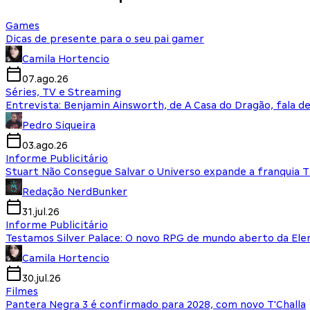
Games
Dicas de presente para o seu pai gamer
Camila Hortencio
07.ago.26
Séries, TV e Streaming
Entrevista: Benjamin Ainsworth, de A Casa do Dragão, fala d
Pedro Siqueira
03.ago.26
Informe Publicitário
Stuart Não Consegue Salvar o Universo expande a franquia 
Redação NerdBunker
31.jul.26
Informe Publicitário
Testamos Silver Palace: O novo RPG de mundo aberto da El
Camila Hortencio
30.jul.26
Filmes
Pantera Negra 3 é confirmado para 2028, com novo T'Challa