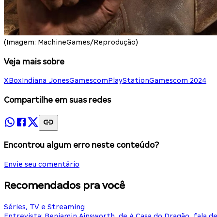
(Imagem: MachineGames/Reprodução)
Veja mais sobre
XBox
Indiana Jones
Gamescom
PlayStation
Gamescom 2024
Compartilhe em suas redes
Encontrou algum erro neste conteúdo?
Envie seu comentário
Recomendados pra você
Séries, TV e Streaming
Entrevista: Benjamin Ainsworth, de A Casa do Dragão, fala d