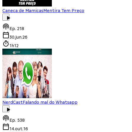
Caneca de Mamicas
Mentira Tem Preço
Ep.
218
30.jun.26
1h12
NerdCast
Falando mal do Whatsapp
Ep.
538
14.out.16