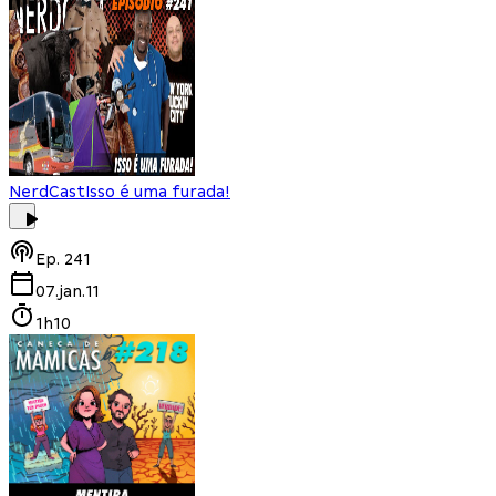
NerdCast
Isso é uma furada!
Ep.
241
07.jan.11
1h10