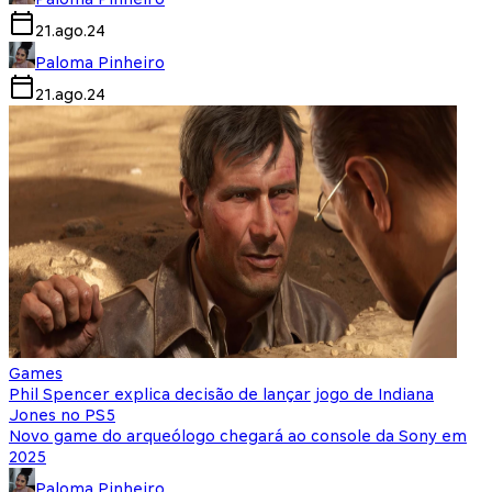
21.ago.24
Paloma Pinheiro
21.ago.24
Games
Phil Spencer explica decisão de lançar jogo de Indiana
Jones no PS5
Novo game do arqueólogo chegará ao console da Sony em
2025
Paloma Pinheiro