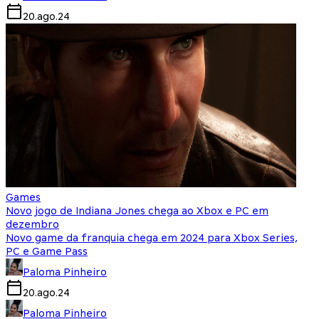
20.ago.24
Games
Novo jogo de Indiana Jones chega ao Xbox e PC em
dezembro
Novo game da franquia chega em 2024 para Xbox Series,
PC e Game Pass
Paloma Pinheiro
20.ago.24
Paloma Pinheiro