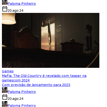
Paloma Pinheiro
20.ago.24
Games
Mafia: The Old Country é revelado com teaser na
gamescom 2024
Com previsão de lançamento para 2025
Paloma Pinheiro
20.ago.24
Paloma Pinheiro