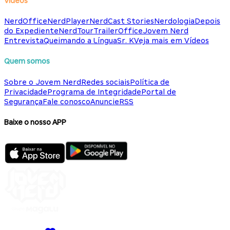
Vídeos
NerdOffice
NerdPlayer
NerdCast Stories
Nerdologia
Depois
do Expediente
NerdTour
TrailerOffice
Jovem Nerd
Entrevista
Queimando a Língua
Sr. K
Veja mais em Vídeos
Quem somos
Sobre o Jovem Nerd
Redes sociais
Política de
Privacidade
Programa de Integridade
Portal de
Segurança
Fale conosco
Anuncie
RSS
Baixe o nosso APP