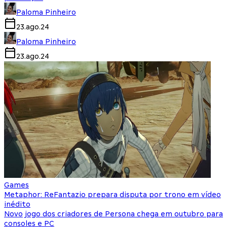
Paloma Pinheiro
23.ago.24
Paloma Pinheiro
23.ago.24
Games
Metaphor: ReFantazio prepara disputa por trono em vídeo
inédito
Novo jogo dos criadores de Persona chega em outubro para
consoles e PC