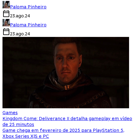
Paloma Pinheiro
23.ago.24
Paloma Pinheiro
23.ago.24
Games
Kingdom Come: Deliverance II detalha gameplay em vídeo
de 25 minutos
Game chega em fevereiro de 2025 para PlayStation 5,
Xbox Series X|S e PC