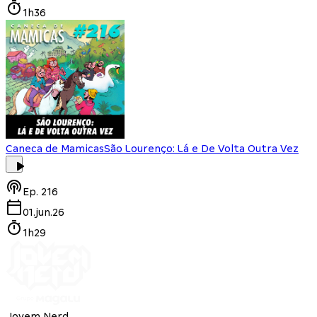
1h36
Caneca de Mamicas
São Lourenço: Lá e De Volta Outra Vez
Ep.
216
01.jun.26
1h29
Jovem Nerd