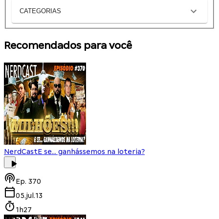
CATEGORIAS
Recomendados para você
NerdCast
E se... ganhássemos na loteria?
Ep.
370
05.jul.13
1h27