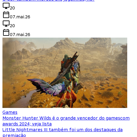
20
07.mai.26
20
07.mai.26
Games
Monster Hunter Wilds é o grande vencedor do gamescom
awards 2024; veja lista
Little Nightmares III também foi um dos destaques da
premiação