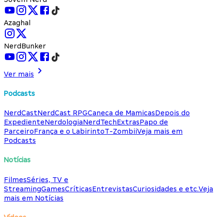
Azaghal
NerdBunker
Ver mais
Podcasts
NerdCast
NerdCast RPG
Caneca de Mamicas
Depois do
Expediente
Nerdologia
NerdTech
Extras
Papo de
Parceiro
França e o Labirinto
T-Zombii
Veja mais em
Podcasts
Notícias
Filmes
Séries, TV e
Streaming
Games
Críticas
Entrevistas
Curiosidades e etc.
Veja
mais em Notícias