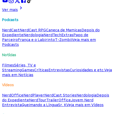
Ver mais
Podcasts
NerdCast
NerdCast RPG
Caneca de Mamicas
Depois do
Expediente
Nerdologia
NerdTech
Extras
Papo de
Parceiro
França e o Labirinto
T-Zombii
Veja mais em
Podcasts
Notícias
Filmes
Séries, TV e
Streaming
Games
Críticas
Entrevistas
Curiosidades e etc.
Veja
mais em Notícias
Vídeos
NerdOffice
NerdPlayer
NerdCast Stories
Nerdologia
Depois
do Expediente
NerdTour
TrailerOffice
Jovem Nerd
Entrevista
Queimando a Língua
Sr. K
Veja mais em Vídeos