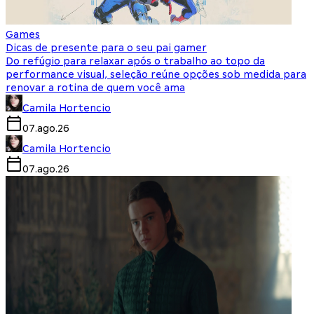
Games
Dicas de presente para o seu pai gamer
Do refúgio para relaxar após o trabalho ao topo da
performance visual, seleção reúne opções sob medida para
renovar a rotina de quem você ama
Camila Hortencio
07.ago.26
Camila Hortencio
07.ago.26