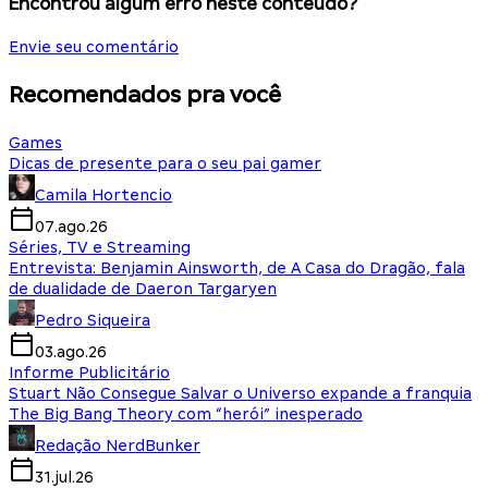
Encontrou algum erro neste conteúdo?
Envie seu comentário
Recomendados pra você
Games
Dicas de presente para o seu pai gamer
Camila Hortencio
07.ago.26
Séries, TV e Streaming
Entrevista: Benjamin Ainsworth, de A Casa do Dragão, fala
de dualidade de Daeron Targaryen
Pedro Siqueira
03.ago.26
Informe Publicitário
Stuart Não Consegue Salvar o Universo expande a franquia
The Big Bang Theory com “herói” inesperado
Redação NerdBunker
31.jul.26