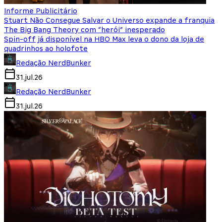
Informe Publicitário
Stuart Não Consegue Salvar o Universo expande a franquia
The Big Bang Theory com “herói” inesperado
Spin-off já disponível na HBO Max leva o dono da loja de
quadrinhos ao holofote
Redação NerdBunker
31.jul.26
Redação NerdBunker
31.jul.26