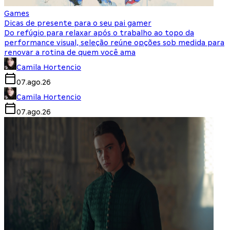
Games
Dicas de presente para o seu pai gamer
Do refúgio para relaxar após o trabalho ao topo da
performance visual, seleção reúne opções sob medida para
renovar a rotina de quem você ama
Camila Hortencio
07.ago.26
Camila Hortencio
07.ago.26