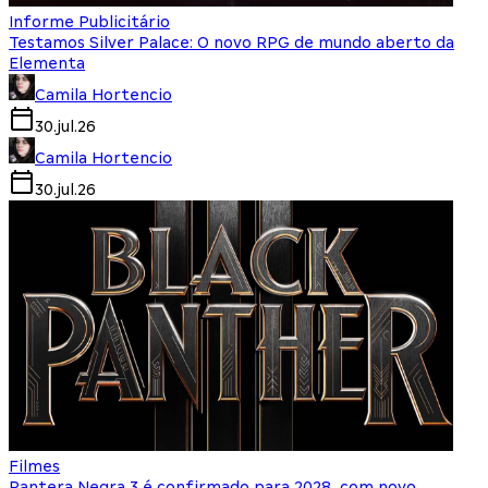
Informe Publicitário
Testamos Silver Palace: O novo RPG de mundo aberto da
Elementa
Camila Hortencio
30.jul.26
Camila Hortencio
30.jul.26
Filmes
Pantera Negra 3 é confirmado para 2028, com novo